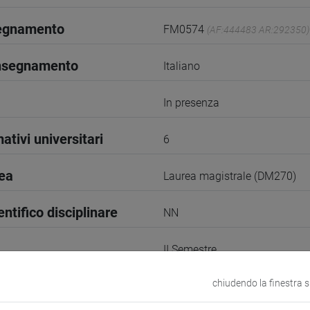
segnamento
FM0574
(AF:444483 AR:292350)
insegnamento
Italiano
In presenza
ativi universitari
6
rea
Laurea magistrale (DM270)
entifico disciplinare
NN
II Semestre
chiudendo la finestra 
2