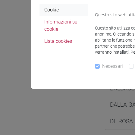
Spazio Mo
Cookie
Questo sito web utili
Informazioni sui
Questo sito utilizza c
cookie
anonime. Cliccando sul
abilitano le funzionali
Lista cookies
partner, che potrebber
Docenti e
verranno installati. P
Necessari
Docenti
BALDACCI
DALLA G
DE ROSA 