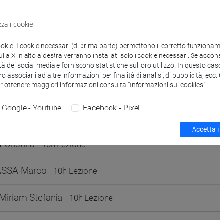
odle
Link allo spazio del corso
zza i cookie
ookie. I cookie necessari (di prima parte) permettono il corretto funzionamen
la X in alto a destra verranno installati solo i cookie necessari. Se accons
tà dei social media e forniscono statistiche sul loro utilizzo. In questo cas
o associarli ad altre informazioni per finalità di analisi, di pubblicità, ecc
 corsi di laurea
Programma
er ottenere maggiori informazioni consulta “Informazioni sui cookies”.
Google - Youtube
Facebook - Pixel
Accetta i
 Cristina
- 10h Lezione
ASSA Marco
- 10h Lezione
Miriam Stefania
- 10h Lezione