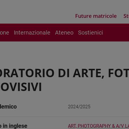
Future matricole
St
ione
Internazionale
Ateneo
Sostienici
RATORIO DI ARTE, FO
OVISIVI
demico
2024/2025
o in inglese
ART, PHOTOGRAPHY & A/V L