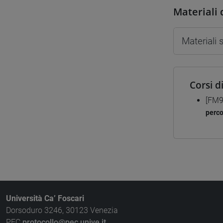
Materiali 
Materiali
Corsi d
[FM9
perc
Università Ca’ Foscari
Dorsoduro 3246, 30123 Venezia
PEC
protocollo@pec.unive.it