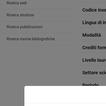
Ricerca sedi
Codice in
Ricerca strutture
Lingua di 
Ricerca pubblicazioni
Modalità
Ricerca risorse bibliografiche
Crediti form
Livello lau
Settore sci
Periodo
Anno corso