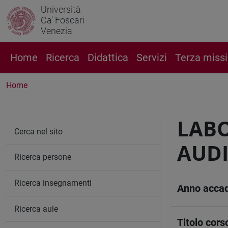
Università
Ca' Foscari
Venezia
Home
Ricerca
Didattica
Servizi
Terza miss
Home
LABO
Cerca nel sito
AUDI
Ricerca persone
Ricerca insegnamenti
Anno acca
Ricerca aule
Titolo cors