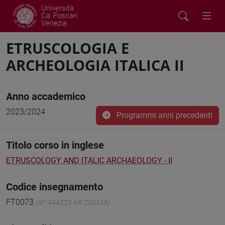
Università
Ca' Foscari
Venezia
ETRUSCOLOGIA E
ARCHEOLOGIA ITALICA II
Anno accademico
2023/2024
Programmi anni precedenti
Titolo corso in inglese
ETRUSCOLOGY AND ITALIC ARCHAEOLOGY - II
Codice insegnamento
FT0073
(AF:444523 AR:250556)