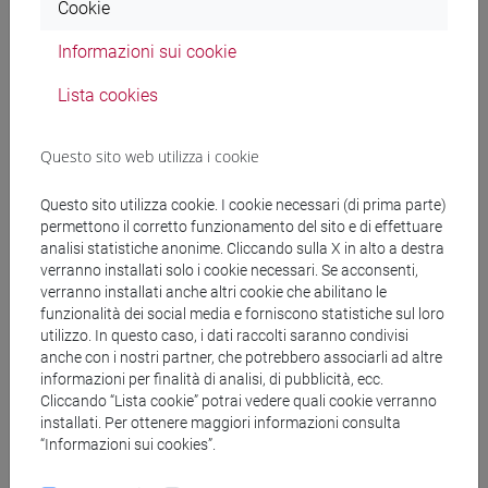
Cookie
Materiali didattici
Informazioni sui cookie
Materiali su Moodle
Lista cookies
Questo sito web utilizza i cookie
Corsi di studio e percorsi
Questo sito utilizza cookie. I cookie necessari (di prima parte)
[FT1] CONSERVAZIONE E GESTIONE DEI BENI
permettono il corretto funzionamento del sito e di effettuare
E DELLE ATTIVITÀ CULTURALI - Laurea
analisi statistiche anonime. Cliccando sulla X in alto a destra
verranno installati solo i cookie necessari. Se acconsenti,
archeologico
verranno installati anche altri cookie che abilitano le
funzionalità dei social media e forniscono statistiche sul loro
utilizzo. In questo caso, i dati raccolti saranno condivisi
anche con i nostri partner, che potrebbero associarli ad altre
informazioni per finalità di analisi, di pubblicità, ecc.
Mutua da
Cliccando “Lista cookie” potrai vedere quali cookie verranno
installati. Per ottenere maggiori informazioni consulta
ETRUSCOLOGIA E ARCHEOLOGIA ITALICA II
“Informazioni sui cookies”.
[FT0075]