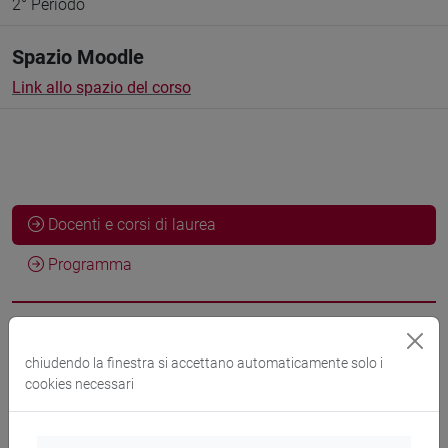
2° Periodo
Spazio Moodle
Link allo spazio del corso
Docenti e corsi di laurea
Programma
Docenti
chiudendo la finestra si accettano automaticamente solo i
cookies necessari
GAMBACURTA Giovanna
- 30h Lezione