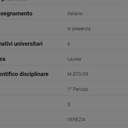
insegnamento
Italiano
In presenza
ativi universitari
6
rea
Laurea
entifico disciplinare
M-STO/09
1° Periodo
3
VENEZIA