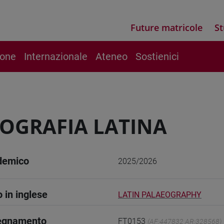
Future matricole
St
ione
Internazionale
Ateneo
Sostienici
OGRAFIA LATINA
demico
2025/2026
o in inglese
LATIN PALAEOGRAPHY
segnamento
FT0153
(AF:447832 AR:328568)