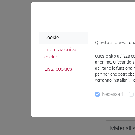
Spazio Mo
Cookie
Questo sito web utili
Docenti e
Informazioni sui
Questo sito utilizza c
cookie
anonime. Cliccando sul
abilitano le funzionali
Lista cookies
Docenti
partner, che potrebber
verranno installati. P
DE RUBEI
Necessari
Materiali 
Materiali