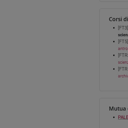
Corsi d
[FT3
scien
[FT5
antro
[FTR
scienz
[FTR
archiv
Mutua 
PALE