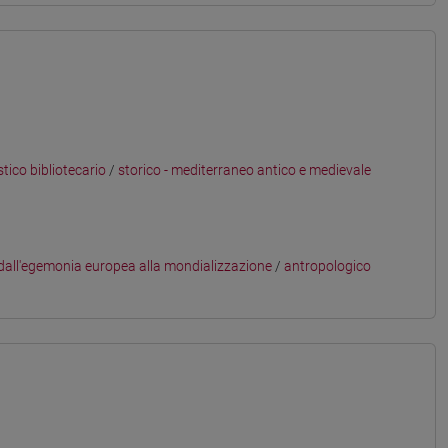
stico bibliotecario
/
storico - mediterraneo antico e medievale
 dall'egemonia europea alla mondializzazione
/
antropologico