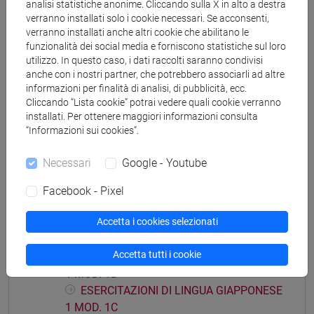
giappone
analisi statistiche anonime. Cliccando sulla X in alto a destra
verranno installati solo i cookie necessari. Se acconsenti,
verranno installati anche altri cookie che abilitano le
funzionalità dei social media e forniscono statistiche sul loro
utilizzo. In questo caso, i dati raccolti saranno condivisi
anche con i nostri partner, che potrebbero associarli ad altre
Mutua da
informazioni per finalità di analisi, di pubblicità, ecc.
Cliccando “Lista cookie” potrai vedere quali cookie verranno
LINGUA GIAPPONESE 1 MOD. 1 [LM004N]
installati. Per ottenere maggiori informazioni consulta
“Informazioni sui cookies”.
Necessari
Google - Youtube
Struttura generale dell'insegnamento
Facebook - Pixel
LINGUA GIAPPONESE 1 MOD. 1
Accetta i cookies selezionati
ESERCITAZIONI DI LINGUA GIAPPONESE
1 MOD. 1A
Accetta tutti i cookie
ESERCITAZIONI DI LINGUA GIAPPONESE
1 MOD. 1B
ESERCITAZIONI DI LINGUA GIAPPONESE
1 MOD. 1C