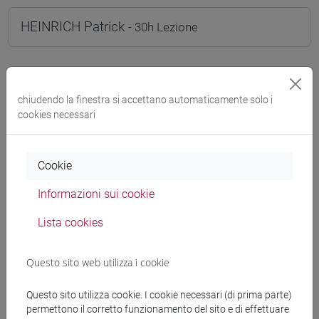
HEINRICH Patrick
- 30h Lezione
Materiali didattici
chiudendo la finestra si accettano automaticamente solo i
Materiali su Moodle
cookies necessari
Cookie
Corsi di studio e percorsi
Informazioni sui cookie
[FM10] ANTROPOLOGIA CULTURALE,
ETNOLOGIA, ETNOLINGUISTICA - Laurea
Lista cookies
magistrale (DM270)
antropologia dell'asia
Questo sito web utilizza i cookie
[LM20] LINGUE E CIVILTÀ DELL'ASIA E
DELL'AFRICA MEDITERRANEA - Laurea
Questo sito utilizza cookie. I cookie necessari (di prima parte)
magistrale (DM270)
permettono il corretto funzionamento del sito e di effettuare