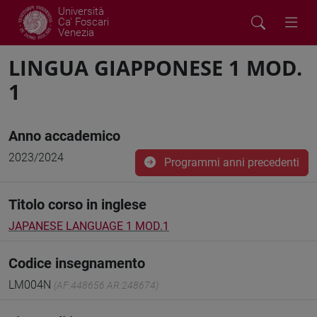
Università
Ca' Foscari
Venezia
LINGUA GIAPPONESE 1 MOD.
1
Anno accademico
2023/2024
Programmi anni precedenti
Titolo corso in inglese
JAPANESE LANGUAGE 1 MOD.1
Codice insegnamento
LM004N
(AF:448656 AR:248674)