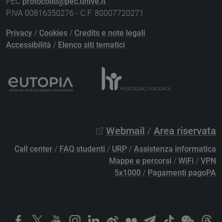
PEC
protocollo@pec.unive.it
P.IVA 00816350276 - C.F. 80007720271
Privacy
/
Cookies
/
Credits e note legali
Accessibilità
/
Elenco siti tematici
Webmail
/
Area riservata
Call center
/
FAQ studenti
/
URP
/
Assistenza informatica
Mappe e percorsi
/
WiFi
/
VPN
5x1000
/
Pagamenti pagoPA