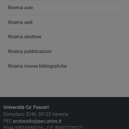
Ricerca aule
Ricerca sedi
Ricerca strutture
Ricerca pubblicazioni
Ricerca risorse bibliografiche
Università Ca’ Foscari
Dorsoduro 3246, 30123 Venezia
PEC
protocollo@pec.unive.it
P.IVA 00816350276 - C.F. 80007720271