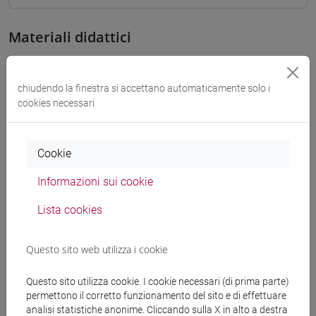
Materiali didattici
Materiali su Moodle
chiudendo la finestra si accettano automaticamente solo i
cookies necessari
Corsi di studio e percorsi
Cookie
[FM10] ANTROPOLOGIA CULTURALE,
ETNOLOGIA, ETNOLINGUISTICA - Laurea
Informazioni sui cookie
magistrale (DM270)
Lista cookies
antropologia dell'asia
[LM20] LINGUE E CIVILTÀ DELL'ASIA E
DELL'AFRICA MEDITERRANEA - Laurea
Questo sito web utilizza i cookie
magistrale (DM270)
Questo sito utilizza cookie. I cookie necessari (di prima parte)
giappone
permettono il corretto funzionamento del sito e di effettuare
analisi statistiche anonime. Cliccando sulla X in alto a destra