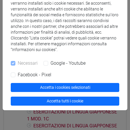
verranno installati solo i cookie necessari. Se acconsenti,
verranno installati anche altri cookie che abilitano le
funzionalità dei social media e forniscono statistiche sul loro
Mutua da
utilizzo. In questo caso, i dati raccolti saranno condivisi
anche con i nostri partner, che potrebbero associarli ad altre
ESERCITAZIONI DI LINGUA GIAPPONESE 1
informazioni per finalità di analisi, di pubblicità, ecc.
MOD. 1A [LM004N]
Cliccando “Lista cookie” potrai vedere quali cookie verranno
installati. Per ottenere maggiori informazioni consulta
“Informazioni sui cookies”.
Necessari
Google - Youtube
Struttura generale dell'insegnamento
Facebook - Pixel
LINGUA GIAPPONESE 1 MOD. 1
ESERCITAZIONI DI LINGUA
Accetta i cookies selezionati
GIAPPONESE 1 MOD. 1A
ESERCITAZIONI DI LINGUA GIAPPONESE
Accetta tutti i cookie
1 MOD. 1B
ESERCITAZIONI DI LINGUA GIAPPONESE
1 MOD. 1C
ESERCITAZIONI DI LINGUA GIAPPONESE