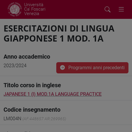
Università
Ca' Foscari
Venezia
ESERCITAZIONI DI LINGUA
GIAPPONESE 1 MOD. 1A
Anno accademico
2023/2024
Programmi anni precedenti
Titolo corso in inglese
JAPANESE 1 (I) MOD.1A LANGUAGE PRACTICE
Codice insegnamento
LM004N
(AF:448657 AR:269965)