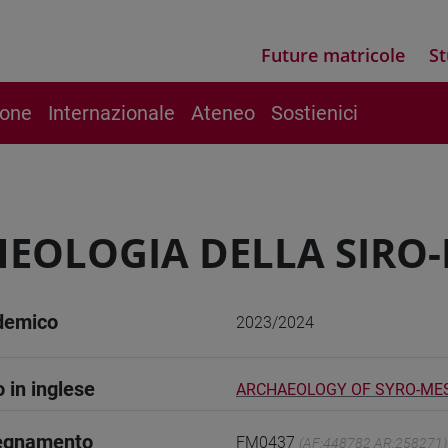
Future matricole
St
ione
Internazionale
Ateneo
Sostienici
EOLOGIA DELLA SIRO
demico
2023/2024
o in inglese
ARCHAEOLOGY OF SYRO-ME
segnamento
FM0437
(AF:448782 AR:258271)