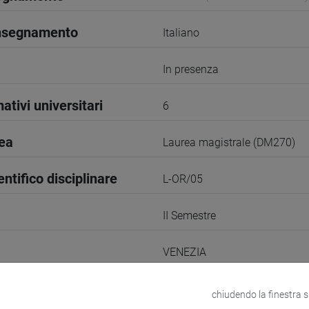
insegnamento
Italiano
In presenza
ativi universitari
6
rea
Laurea magistrale (DM270)
entifico disciplinare
L-OR/05
II Semestre
VENEZIA
odle
Link allo spazio del corso
chiudendo la finestra 