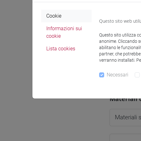
Cookie
Questo sito web utili
Informazioni sui
Docenti e
Questo sito utilizza c
cookie
anonime. Cliccando sul
abilitano le funzionali
Lista cookies
partner, che potrebber
Docenti
verranno installati. P
Necessari
ROVA Ele
Materiali 
Materiali