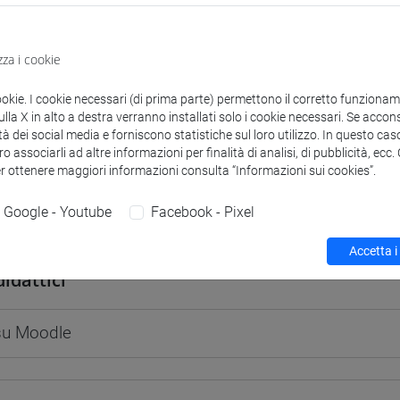
zza i cookie
 corsi di laurea
Programma
ookie. I cookie necessari (di prima parte) permettono il corretto funzionamen
la X in alto a destra verranno installati solo i cookie necessari. Se accons
tà dei social media e forniscono statistiche sul loro utilizzo. In questo cas
o associarli ad altre informazioni per finalità di analisi, di pubblicità, ecc
er ottenere maggiori informazioni consulta “Informazioni sui cookies”.
Google - Youtube
Facebook - Pixel
na
- 30h Lezione
Accetta i
didattici
 su Moodle