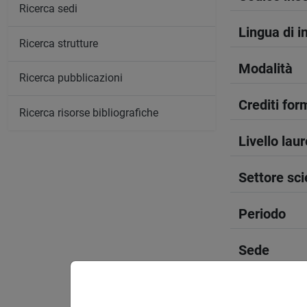
Ricerca sedi
Lingua di 
Ricerca strutture
Modalità
Ricerca pubblicazioni
Crediti form
Ricerca risorse bibliografiche
Livello lau
Settore sci
Periodo
Sede
Spazio Mo