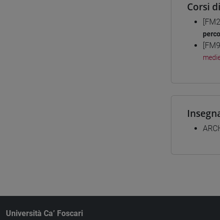
Corsi d
[FM2
perc
[FM9
medie
Insegn
ARC
Università Ca’ Foscari