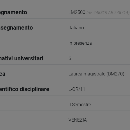
segnamento
LM2500
(AF:448819 AR:248714)
insegnamento
Italiano
In presenza
ativi universitari
6
rea
Laurea magistrale (DM270)
entifico disciplinare
L-OR/11
II Semestre
VENEZIA