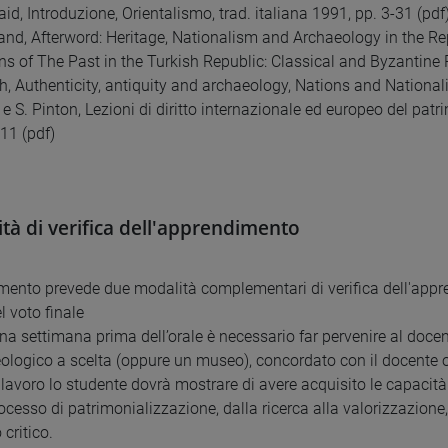
id, Introduzione, Orientalismo, trad. italiana 1991, pp. 3-31 (pdf
and, Afterword: Heritage, Nationalism and Archaeology in the Repu
ns of The Past in the Turkish Republic: Classical and Byzantine 
th, Authenticity, antiquity and archaeology, Nations and National
e S. Pinton, Lezioni di diritto internazionale ed europeo del patr
 11 (pdf)
tà di verifica dell'apprendimento
mento prevede due modalità complementari di verifica dell'app
l voto finale
a settimana prima dell’orale è necessario far pervenire al docen
eologico a scelta (oppure un museo), concordato con il docente 
 lavoro lo studente dovrà mostrare di avere acquisito le capacità
rocesso di patrimonializzazione, dalla ricerca alla valorizzazione, 
critico.