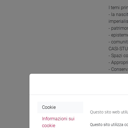
I temi pri
- la nasc
imperialis
- patrimo
- epistemo
- comunit
CASI-STU
- Spazi c
- Appropr
- Conserv
- Heritage
- Urbicide
Cookie
Questo sito web utili
Informazioni sui
Questo sito utilizza c
cookie