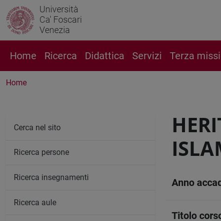
Università
Ca' Foscari
Venezia
Home
Ricerca
Didattica
Servizi
Terza miss
Home
HERI
Cerca nel sito
ISLA
Ricerca persone
Ricerca insegnamenti
Anno acca
Ricerca aule
Titolo cors