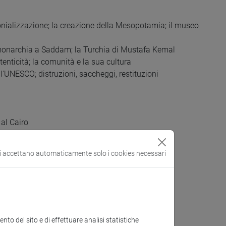
imonializzazione; la creazione della Mesopotamia; il museo
la monarchia a Saddam; la Turchia di Mustafa Kemal
tenticità; la comunità e la sua cultura
l'UNESCO; distruzioni, saccheggi, restituzioni
al Cairo
si accettano automaticamente solo i cookies necessari
to del sito e di effettuare analisi statistiche