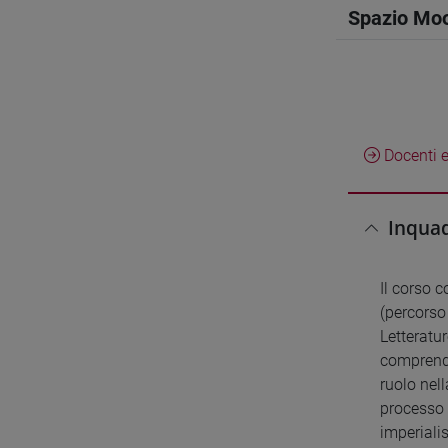
Spazio Mo
Docenti e
Inquad
Il corso c
(percorso
Letteratu
comprende
ruolo nell
processo 
imperialis