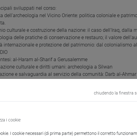
ncipali sviluppati nel corso:
ita dell'archeologia nel Vicino Oriente: politica coloniale e patr
ta.
nio culturale e costruzione della nazione: il caso dell'Iraq, dal
logia delle pratiche di conservazione e restauro; il valore dell'au
à internazionale e protezione del patrimonio: dal colonialismo al
DIO
ontesi: al-Haram al-Sharif a Gerusalemme
iazione culturale e diritti umani: archeologia a Silwan
azione e salvaguardia al servizio della comunità: Darb al-Ahmar 
 building in Qatar fra arte islamica, etnografia e petrolio
: il caso Jaffa
chiudendo la finestra 
zza i cookie
ookie. I cookie necessari (di prima parte) permettono il corretto funzionamen