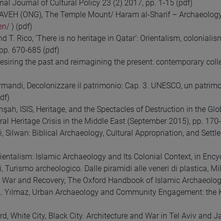
nal Journal of Cultural Policy 23 (2) 2017, pp. 1-15 (pdf)
EH (ONG), The Temple Mount/ Haram al-Sharif – Archaeology in 
en/
) (pdf)
and T. Rico, ‘There is no heritage in Qatar’: Orientalism, colonia
 pp. 670-685 (pdf)
 Desiring the past and reimagining the present: contemporary col
rmandi, Decolonizzare il patrimonio: Cap. 3. UNESCO, un patrim
df)
şah, ISIS, Heritage, and the Spectacles of Destruction in the Glo
ral Heritage Crisis in the Middle East (September 2015), pp. 170
, Silwan: Biblical Archaeology, Cultural Appropriation, and Settl
Orientalism: Islamic Archaeology and Its Colonial Context, in Enc
, Turismo archeologico. Dalle piramidi alle veneri di plastica, Mi
, War and Recovery, The Oxford Handbook of Islamic Archaeology
 A. Yılmaz, Urban Archaeology and Community Engagement: the Kü
d, White City, Black City. Architecture and War in Tel Aviv and Ja