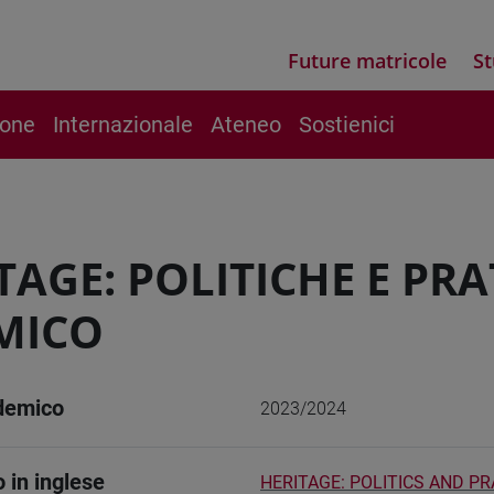
Future matricole
St
ione
Internazionale
Ateneo
Sostienici
TAGE: POLITICHE E P
MICO
demico
2023/2024
o in inglese
HERITAGE: POLITICS AND PR