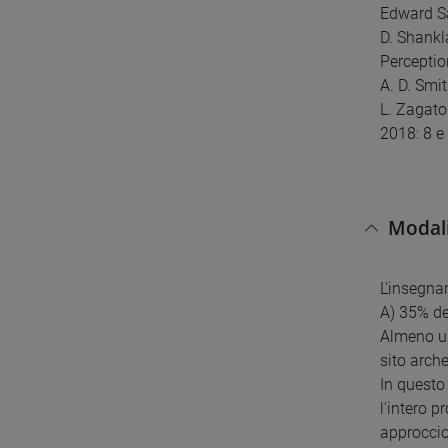
Edward Sa
D. Shankl
Perceptio
A. D. Smi
L. Zagato 
2018: 8 e
Modali
L'insegna
A) 35% de
Almeno un
sito arch
In questo
l'intero p
approccio 