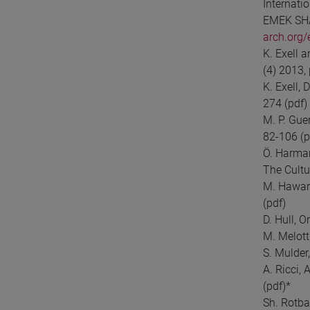
Internatio
EMEK SHAV
arch.org/
K. Exell 
(4) 2013,
K. Exell,
274 (pdf)
M. P. Gue
82-106 (p
Ö. Harman
The Cultu
M. Hawari
(pdf)
D. Hull, 
M. Melotti
S. Mulder
A. Ricci,
(pdf)*
Sh. Rotbar