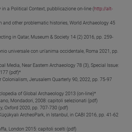
a Political Context, pubblicazione on-line (
http://alt-
lism and other problematic histories, World Archaeology 45
lecting in Qatar, Museum & Society 14 (2) 2016, pp. 259-
onio universale con un’anima occidentale, Roma 2021, pp.
bal Media, Near Eastern Archaeology 78 (3), Special Issue:
-177 (pdf)*
er Colonialism, Jerusalem Quarterly 90, 2022, pp. 75-97
yclopedia of Global Archaeology 2013 (on-line)*
lano, Mondadori, 2008: capitoli selezionati (pdf)
, Oxford 2020, pp. 707-730 (pdf)
çükyalı ArcheoPark, in Istanbul, in CABI 2016, pp. 41-62
ffa, London 2015: capitoli scelti (pdf)