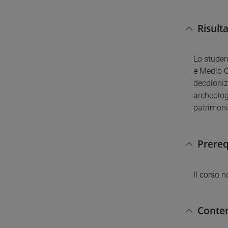
Risult
Lo studen
e Medio Or
decoloniz
archeolog
patrimoni
Prereq
Il corso 
Conten