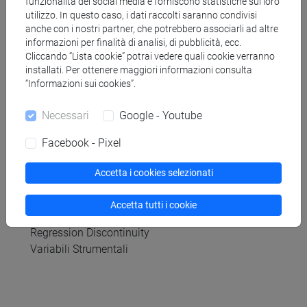
Prerequisiti
funzionalità dei social media e forniscono statistiche sul loro
utilizzo. In questo caso, i dati raccolti saranno condivisi
anche con i nostri partner, che potrebbero associarli ad altre
informazioni per finalità di analisi, di pubblicità, ecc.
Questo è un corso di master del secondo anno. Il
Cliccando “Lista cookie” potrai vedere quali cookie verranno
docente darà per noti i contenuti di Probability and
installati. Per ottenere maggiori informazioni consulta
Statistics, Econometrics I, Microeconomics I e II
“Informazioni sui cookies”.
Necessari
Google - Youtube
Contenuti
Facebook - Pixel
Analisi causale grafica
Accetta i cookies selezionati
Modello causale di Rubin e Randomized Control
Trials
Accetta tutti i cookie
Matching
Regression Discontinuity
Variabili Strumentali