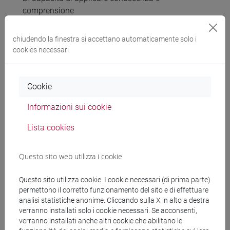
comprensione
- in grado di sviluppare una strategia empirica per
l'identificazione causale e di selezionare e
chiudendo la finestra si accettano automaticamente solo i
applicare il metodo econometrico appropriato per
cookies necessari
una specifica domanda di ricerca.
- Sa svolgere in Stata un'analisi econometrica per
identificare una relazione causale
Cookie
Informazioni sui cookie
4. Abilità comunicative
- in grado di presentare in modo chiaro e preciso il
Lista cookies
risultato di un'analisi causale
Questo sito web utilizza i cookie
5. Capacità di apprendimento
- Avere gli strumenti per approfondire la
Questo sito utilizza cookie. I cookie necessari (di prima parte)
conoscenza di analisi econometriche più avanzate
permettono il corretto funzionamento del sito e di effettuare
e più specifiche per l'identificazione causale
analisi statistiche anonime. Cliccando sulla X in alto a destra
verranno installati solo i cookie necessari. Se acconsenti,
verranno installati anche altri cookie che abilitano le