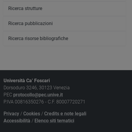
Ricerca strutture
Ricerca pubblicazioni
Ricerca risorse bibliografiche
Università Ca’ Foscari
Dorsoduro 3246, 30123 Venezia
PEC
protocollo@pec.unive.it
P.IVA 00816350276 - C.F. 80007720271
Privacy
/
Cookies
/
Credits e note legali
Accessibilità
/
Elenco siti tematici