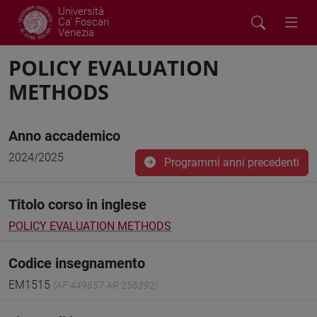
Università
Ca' Foscari
Venezia
POLICY EVALUATION
METHODS
Anno accademico
2024/2025
Programmi anni precedenti
Titolo corso in inglese
POLICY EVALUATION METHODS
Codice insegnamento
EM1515
(AF:449657 AR:256392)