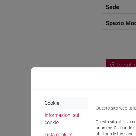
Sede
Spazio Mo
Docenti e
Docenti
Cookie
PHILLIPS 
Questo sito web utili
Informazioni sui
Questo sito utilizza c
cookie
Materiali 
anonime. Cliccando sul
abilitano le funzionali
Lista cookies