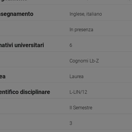
insegnamento
Inglese, italiano
In presenza
ativi universitari
6
Cognomi Lb-Z
rea
Laurea
entifico disciplinare
L-LIN/12
II Semestre
3