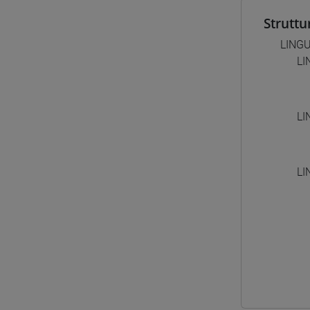
Struttu
LINGU
LI
LI
LI