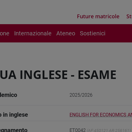
Future matricole
St
ione
Internazionale
Ateneo
Sostienici
UA INGLESE - ESAME
demico
2025/2026
o in inglese
ENGLISH FOR ECONOMICS A
segnamento
ET0042
(AF:450121 AR:256161)