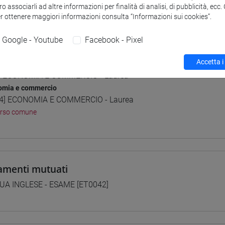
o associarli ad altre informazioni per finalità di analisi, di pubblicità, ecc
 su Moodle
er ottenere maggiori informazioni consulta “Informazioni sui cookies”.
Google - Youtube
Facebook - Pixel
i studio e percorsi
Accetta i
] ECONOMIA E COMMERCIO - Laurea
omia e commercio
4] ECONOMIA E COMMERCIO - Laurea
orso comune
amenti mutuati
UA INGLESE - ESAME [ET0042]