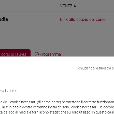
VENEZIA
odle
Link allo spazio del corso
 corsi di laurea
Programma
chiudendo la finestra 
Alun David
- 30h Lezione
zza i cookie
ookie. I cookie necessari (di prima parte) permettono il corretto funzionamen
didattici
la X in alto a destra verranno installati solo i cookie necessari. Se accons
tà dei social media e forniscono statistiche sul loro utilizzo. In questo cas