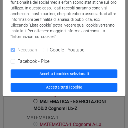
funzionalità dei social media e forniscono statistiche sul loro
utilizzo. In questo caso, i dati raccolti saranno condivisi
anche con i nostri partner, che potrebbero associarli ad altre
informazioni per finalità di analisi, di pubblicità, ecc.
Cliccando “Lista cookie” potrai vedere quali cookie verranno
Struttura generale dell'insegnamento
installati. Per ottenere maggiori informazioni consulta
“Informazioni sui cookies”.
MATEMATICA
MATEMATICA - ESERCITAZIONI MOD.1
Necessari
Google - Youtube
MATEMATICA - ESERCITAZIONI
MOD.1 Cognomi A-La
Facebook - Pixel
MATEMATICA - ESERCITAZIONI
MOD.1 Cognomi Lb-Z
Accetta i cookies selezionati
MATEMATICA - ESERCITAZIONI MOD.2
Accetta tutti i cookie
MATEMATICA - ESERCITAZIONI
MOD.2 Cognomi A-La
MATEMATICA - ESERCITAZIONI
MOD.2 Cognomi Lb-Z
MATEMATICA-1
MATEMATICA-1 Cognomi A-La