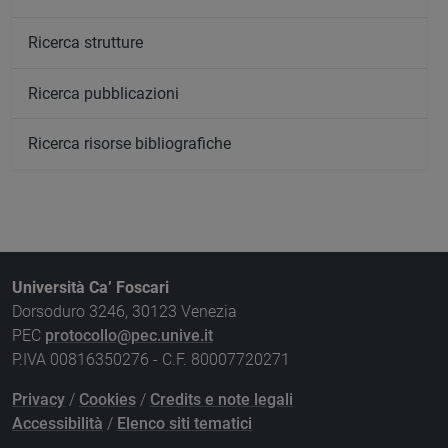
Ricerca strutture
Ricerca pubblicazioni
Ricerca risorse bibliografiche
Università Ca’ Foscari
Dorsoduro 3246, 30123 Venezia
PEC
protocollo@pec.unive.it
P.IVA 00816350276 - C.F. 80007720271
Privacy
/
Cookies
/
Credits e note legali
Accessibilità
/
Elenco siti tematici