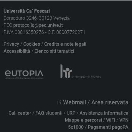
Università Ca’ Foscari
Dorsoduro 3246, 30123 Venezia
PEC
protocollo@pec.unive.it
P.IVA 00816350276 - C.F. 80007720271
Privacy
/
Cookies
/
Credits e note legali
Accessibilità
/
Elenco siti tematici
Webmail
/
Area riservata
Call center
/
FAQ studenti
/
URP
/
Assistenza informatica
Mappe e percorsi
/
WiFi
/
VPN
5x1000
/
Pagamenti pagoPA