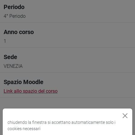
Periodo
4° Periodo
Anno corso
1
Sede
VENEZIA
Spazio Moodle
Link allo spazio del corso
chiudendo la finestra si accettano automaticamente solo i
cookies necessari
Docenti e corsi di laurea