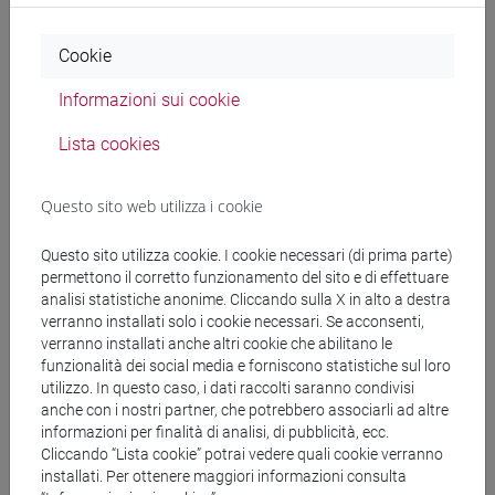
Programma
Cookie
Informazioni sui cookie
Docenti
Lista cookies
CAMARDI Carmela
- 30h Lezione
Questo sito web utilizza i cookie
Questo sito utilizza cookie. I cookie necessari (di prima parte)
Materiali didattici
permettono il corretto funzionamento del sito e di effettuare
analisi statistiche anonime. Cliccando sulla X in alto a destra
verranno installati solo i cookie necessari. Se acconsenti,
Materiali su Moodle
verranno installati anche altri cookie che abilitano le
funzionalità dei social media e forniscono statistiche sul loro
utilizzo. In questo caso, i dati raccolti saranno condivisi
anche con i nostri partner, che potrebbero associarli ad altre
Corsi di studio e percorsi
informazioni per finalità di analisi, di pubblicità, ecc.
Cliccando “Lista cookie” potrai vedere quali cookie verranno
[ET4] ECONOMIA E COMMERCIO - Laurea
installati. Per ottenere maggiori informazioni consulta
economia e commercio