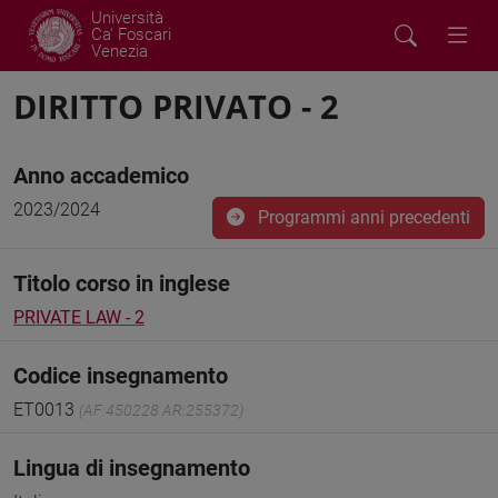
Università
Ca' Foscari
Venezia
DIRITTO PRIVATO - 2
Anno accademico
2023/2024
Programmi anni precedenti
Titolo corso in inglese
PRIVATE LAW - 2
Codice insegnamento
ET0013
(AF:450228 AR:255372)
Lingua di insegnamento