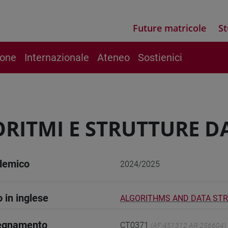
Future matricole
St
ione
Internazionale
Ateneo
Sostienici
RITMI E STRUTTURE DA
demico
2024/2025
o in inglese
ALGORITHMS AND DATA STRU
segnamento
CT0371
(AF:451312 AR:256604)