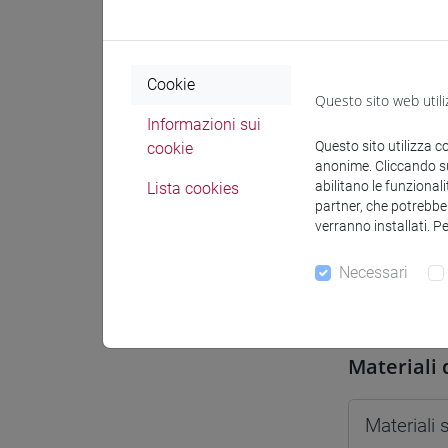
Spazio Mo
Cookie
Questo sito web utili
Informazioni sui
Questo sito utilizza c
cookie
Docenti e
anonime. Cliccando sul
abilitano le funzionali
Lista cookies
partner, che potrebber
verranno installati. P
Docenti
Necessari
PELILLO 
Materiali 
Materiali