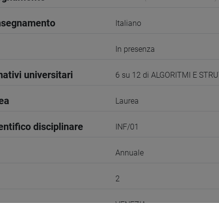
insegnamento
Italiano
In presenza
ativi universitari
6 su 12 di ALGORITMI E STR
rea
Laurea
entifico disciplinare
INF/01
Annuale
2
VENEZIA