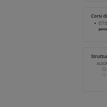
Corsi d
[CT3
perc
Struttu
ALGO