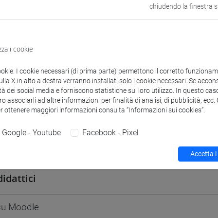
chiudendo la finestra 
odle
Link allo spazio del corso
zza i cookie
ookie. I cookie necessari (di prima parte) permettono il corretto funzionamen
 corsi di laurea
Programma
la X in alto a destra verranno installati solo i cookie necessari. Se accons
tà dei social media e forniscono statistiche sul loro utilizzo. In questo cas
o associarli ad altre informazioni per finalità di analisi, di pubblicità, ecc
er ottenere maggiori informazioni consulta “Informazioni sui cookies”.
Google - Youtube
Facebook - Pixel
Marcello
- 48h Lezione
Accetta i
didattici
 su Moodle