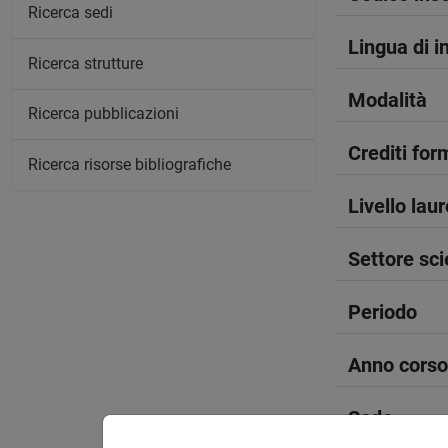
Ricerca sedi
Lingua di 
Ricerca strutture
Modalità
Ricerca pubblicazioni
Crediti form
Ricerca risorse bibliografiche
Livello lau
Settore sci
Periodo
Anno corso
Sede