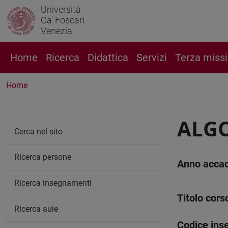
Università
Ca' Foscari
Venezia
Home
Ricerca
Didattica
Servizi
Terza miss
Home
ALGO
Cerca nel sito
Ricerca persone
Anno acca
Ricerca insegnamenti
Titolo cors
Ricerca aule
Codice in