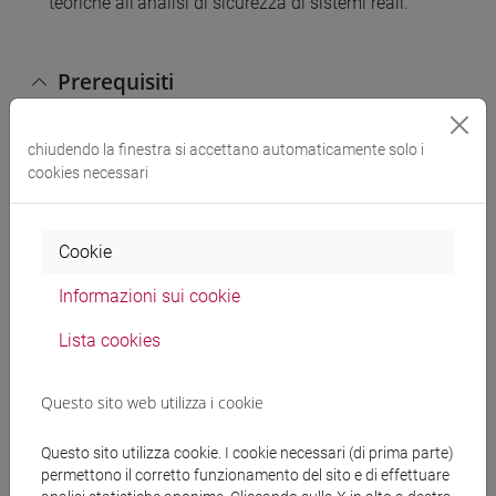
teoriche all'analisi di sicurezza di sistemi reali.
Prerequisiti
Si richiede una conoscenza base di
chiudendo la finestra si accettano automaticamente solo i
cookies necessari
programmazione (programmazione imperativa e
scripting), reti di calcolatori e crittografia.
Cookie
Contenuti
Informazioni sui cookie
Lista cookies
Sicurezza web: sicurezza lato client, sicurezza lato
server, comunicazione sicura, protocolli web. Cenni
di argomenti di ricerca.
Questo sito web utilizza i cookie
Questo sito utilizza cookie. I cookie necessari (di prima parte)
Testi di riferimento
permettono il corretto funzionamento del sito e di effettuare