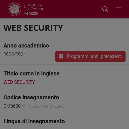
Università
Ca' Foscari
Venezia
WEB SECURITY
Anno accademico
2023/2024
Programmi anni precedenti
Titolo corso in inglese
WEB SECURITY
Codice insegnamento
CM0630
(AF:451567 AR:245295)
Lingua di insegnamento