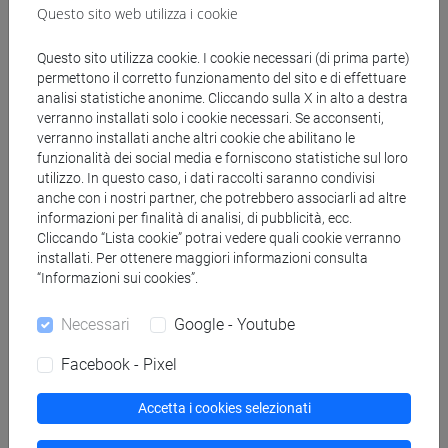
Questo sito web utilizza i cookie
Docenti
Questo sito utilizza cookie. I cookie necessari (di prima parte)
permettono il corretto funzionamento del sito e di effettuare
analisi statistiche anonime. Cliccando sulla X in alto a destra
CECCONI Adriano
verranno installati solo i cookie necessari. Se acconsenti,
- 30h Lezione
verranno installati anche altri cookie che abilitano le
funzionalità dei social media e forniscono statistiche sul loro
utilizzo. In questo caso, i dati raccolti saranno condivisi
Materiali didattici
anche con i nostri partner, che potrebbero associarli ad altre
informazioni per finalità di analisi, di pubblicità, ecc.
Cliccando “Lista cookie” potrai vedere quali cookie verranno
Materiali su Moodle
installati. Per ottenere maggiori informazioni consulta
“Informazioni sui cookies”.
Necessari
Google - Youtube
Corsi di studio e percorsi
Facebook - Pixel
[CT9] HOSPITALITY INNOVATION AND E-
TOURISM - Laurea
Accetta i cookies selezionati
percorso comune