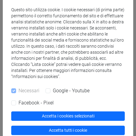
cinematografica giapponese e dei suoi autori dagli
Questo sito utilizza cookie. I cookie necessari (di prima parte)
anni sessanta a oggi, sia sincronico,
permettono il corretto funzionamento del sito e di effettuare
concentrandosi su una serie di temi cardine
analisi statistiche anonime. Cliccando sulla X in alto a destra
verranno installati solo i cookie necessari. Se acconsenti,
(zainichi, minoranze etniche e rapporto con l'"altro",
verranno installati anche altri cookie che abilitano le
memoria della guerra e del periodo imperialista,
funzionalità dei social media e forniscono statistiche sul loro
eco-disasters e rappresentazione delle calamità
utilizzo. In questo caso, i dati raccolti saranno condivisi
naturali) attorno ai quali ruota la costruzione e la
anche con i nostri partner, che potrebbero associarli ad altre
problematizzazione dell'identità giapponese
informazioni per finalità di analisi, di pubblicità, ecc.
Cliccando “Lista cookie” potrai vedere quali cookie verranno
contemporanea al cinema.
installati. Per ottenere maggiori informazioni consulta
L’analisi del cinema in Giappone permette inoltre di
“Informazioni sui cookies”.
affrontare, attraverso l’immediatezza
dell’immagine, temi di più ampia portata. Tali temi
Necessari
Google - Youtube
includono le dinamiche economiche e i flussi
culturali che legano Cina, Corea del Sud e
Facebook - Pixel
Giappone, le diverse pratiche politiche (in alcuni
Accetta i cookies selezionati
casi vicine a dinamiche di “soft power”) che
coinvolgono la produzione e la distribuzione dei
Accetta tutti i cookie
film in Asia ma anche nel mercato globale e la