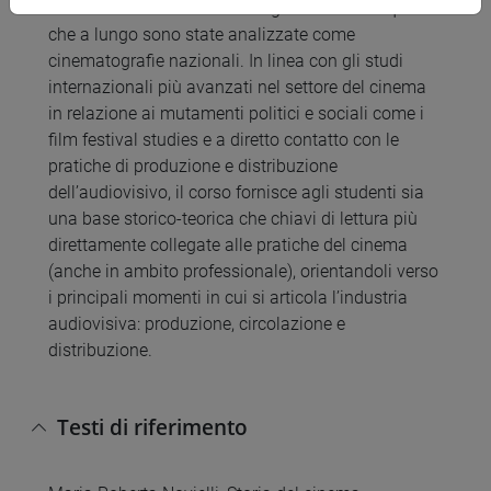
transizione verso un’estetica globale versus quelle
che a lungo sono state analizzate come
cinematografie nazionali. In linea con gli studi
internazionali più avanzati nel settore del cinema
in relazione ai mutamenti politici e sociali come i
film festival studies e a diretto contatto con le
pratiche di produzione e distribuzione
dell’audiovisivo, il corso fornisce agli studenti sia
una base storico-teorica che chiavi di lettura più
direttamente collegate alle pratiche del cinema
(anche in ambito professionale), orientandoli verso
i principali momenti in cui si articola l’industria
audiovisiva: produzione, circolazione e
distribuzione.
Testi di riferimento