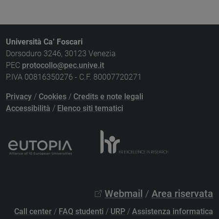
Università Ca’ Foscari
Dorsoduro 3246, 30123 Venezia
PEC
protocollo@pec.unive.it
P.IVA 00816350276 - C.F. 80007720271
Privacy
/
Cookies
/
Credits e note legali
Accessibilità
/
Elenco siti tematici
Webmail
/
Area riservata
Call center
/
FAQ studenti
/
URP
/
Assistenza informatica