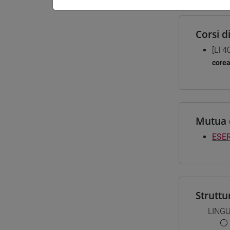
Corsi d
[LT4
core
Mutua 
ESER
Struttu
LING