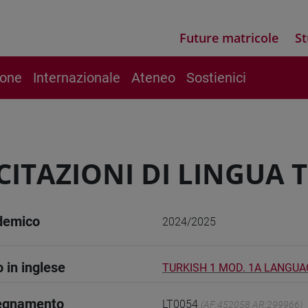
Future matricole
St
ione
Internazionale
Ateneo
Sostienici
CITAZIONI DI LINGUA 
demico
2024/2025
o in inglese
TURKISH 1 MOD. 1A LANGUA
segnamento
LT0054
(AF:452058 AR:299966)