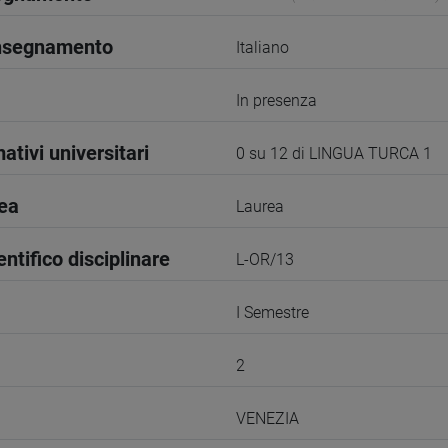
insegnamento
Italiano
In presenza
ativi universitari
0 su 12 di LINGUA TURCA 1
rea
Laurea
entifico disciplinare
L-OR/13
I Semestre
2
VENEZIA