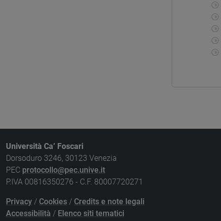
Università Ca’ Foscari
Dorsoduro 3246, 30123 Venezia
PEC
protocollo@pec.unive.it
P.IVA 00816350276 - C.F. 80007720271
Privacy
/
Cookies
/
Credits e note legali
Accessibilità
/
Elenco siti tematici