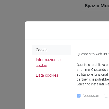
Spazio Mo
Docenti e
Cookie
Questo sito web utili
Docenti
Informazioni sui
Questo sito utilizza c
cookie
anonime. Cliccando sul
OZKAN G
abilitano le funzionali
Lista cookies
partner, che potrebber
verranno installati. P
Materiali 
Necessari
Materiali