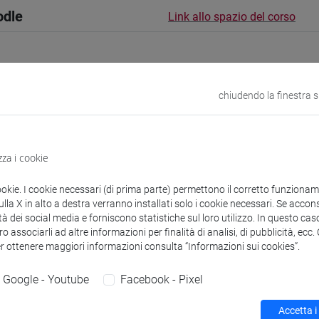
odle
Link allo spazio del corso
chiudendo la finestra 
 corsi di laurea
zza i cookie
ookie. I cookie necessari (di prima parte) permettono il corretto funzionamen
la X in alto a destra verranno installati solo i cookie necessari. Se accons
URSES Meral
- 30h Esercitazioni
tà dei social media e forniscono statistiche sul loro utilizzo. In questo cas
o associarli ad altre informazioni per finalità di analisi, di pubblicità, ecc
er ottenere maggiori informazioni consulta “Informazioni sui cookies”.
didattici
Google - Youtube
Facebook - Pixel
 su Moodle
Accetta i