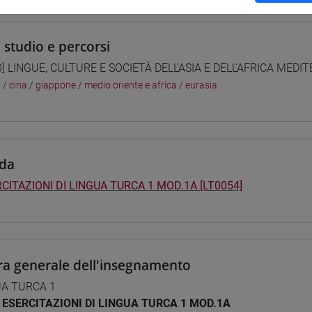
i studio e percorsi
0] LINGUE, CULTURE E SOCIETÀ DELL'ASIA E DELL'AFRICA MEDI
a
/
cina
/
giappone
/
medio oriente e africa
/
eurasia
da
CITAZIONI DI LINGUA TURCA 1 MOD.1A [LT0054]
ra generale dell'insegnamento
UA TURCA 1
ESERCITAZIONI DI LINGUA TURCA 1 MOD.1A