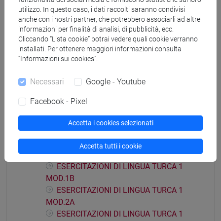
utilizzo. In questo caso, i dati raccolti saranno condivisi
anche con i nostri partner, che potrebbero associarli ad altre
informazioni per finalità di analisi, di pubblicità, ecc.
Mutua da
Cliccando “Lista cookie” potrai vedere quali cookie verranno
ESERCITAZIONI DI LINGUA TURCA 1 MOD.1A
installati. Per ottenere maggiori informazioni consulta
“Informazioni sui cookies”.
[LT0054]
Necessari
Google - Youtube
Facebook - Pixel
Struttura generale dell'insegnamento
Accetta i cookies selezionati
LINGUA TURCA 1
ESERCITAZIONI DI LINGUA TURCA 1
Accetta tutti i cookie
MOD.1A
ESERCITAZIONI DI LINGUA TURCA 1
MOD.1B
ESERCITAZIONI DI LINGUA TURCA 1
MOD.2A
ESERCITAZIONI DI LINGUA TURCA 1