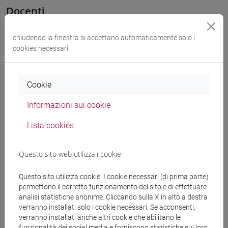
Docenti
chiudendo la finestra si accettano automaticamente solo i
OZKAN GURSES Meral
- 30h Esercitazioni
cookies necessari
Materiali didattici
Cookie
Materiali su Moodle
Informazioni sui cookie
Lista cookies
Corsi di studio e percorsi
Questo sito web utilizza i cookie
[LT40] LINGUE, CULTURE E SOCIETÀ DELL'ASIA
Questo sito utilizza cookie. I cookie necessari (di prima parte)
E DELL'AFRICA MEDITERRANEA - Laurea
permettono il corretto funzionamento del sito e di effettuare
corea
/
cina
/
giappone
/
medio oriente e africa
/
analisi statistiche anonime. Cliccando sulla X in alto a destra
eurasia
verranno installati solo i cookie necessari. Se acconsenti,
verranno installati anche altri cookie che abilitano le
funzionalità dei social media e forniscono statistiche sul loro