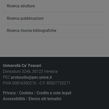
Ricerca strutture
Ricerca pubblicazioni
Ricerca risorse bibliografiche
Università Ca’ Foscari
Dorsoduro 3246, 30123 Venezia
PEC
protocollo@pec.unive.it
P.IVA 00816350276 - C.F. 80007720271
Privacy
/
Cookies
/
Credits e note legali
Accessibilità
/
Elenco siti tematici