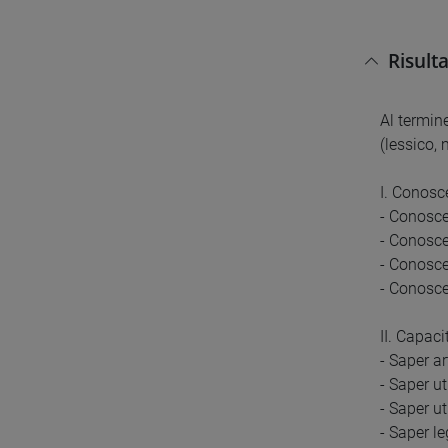
Risult
Al termin
(lessico, 
I. Conosc
- Conosce
- Conoscer
- Conosce
- Conosce
II. Capac
- Saper a
- Saper ut
- Saper ut
- Saper l