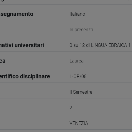
insegnamento
Italiano
In presenza
ativi universitari
0 su 12 di LINGUA EBRAICA 1
rea
Laurea
entifico disciplinare
L-OR/08
II Semestre
2
VENEZIA