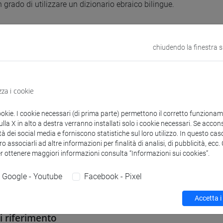
n grado di utilizzare un dizionario ebraico bilingue.
tà comunicative:
omunicare in situazioni basilari della vita quotidiana in ebraico
chiudendo la finestra 
uisiti
zza i cookie
quisito è richiesto.
ookie. I cookie necessari (di prima parte) permettono il corretto funzionamen
la X in alto a destra verranno installati solo i cookie necessari. Se accons
tà dei social media e forniscono statistiche sul loro utilizzo. In questo cas
uti
o associarli ad altre informazioni per finalità di analisi, di pubblicità, ecc
er ottenere maggiori informazioni consulta “Informazioni sui cookies”.
 di ebraico moderno (30 + 30 ore):
Google - Youtube
Facebook - Pixel
zioni scritte e orali di ebraico moderno a livello elementare
Accetta i
di riferimento