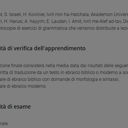
at, S. Israeli, H. Kovliner, Ivrit min ha-Hatchala, Akademon Univ
h, H. Harusi, A. hayyim, E. Laudan, I. Amit, Ivrit me-Alef ad-tav, D
otocopie di esercizi di grammatica che verranno distribuite a lez
tà di verifica dell'apprendimento
ione finale consisterà nella media data dai risultati delle seguen
ritta di traduzione da un testo in ebraico biblico o moderno a sce
rale di ebraico biblico con domande di morfologia e sintassi;
rale di ebraico moderno.
tà di esame
orale