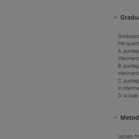
Gradua
Graduazio
Per quant
A. punteg
riferimen
B. punteg
riferimen
C. punteg
in riferi
D. la lod
Metodi
Lezioni fr