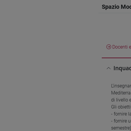
Spazio Mo
Docenti e
Inquad
L’insegnam
Mediterran
di livell
Gli obiet
- fornire 
- fornire
semestre)