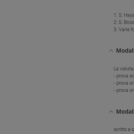
1. S. Hay
2. S. Bros
3. Varie f
Modali
La valutaz
- prova sc
- prova o
- prova o
Modali
scritto e 