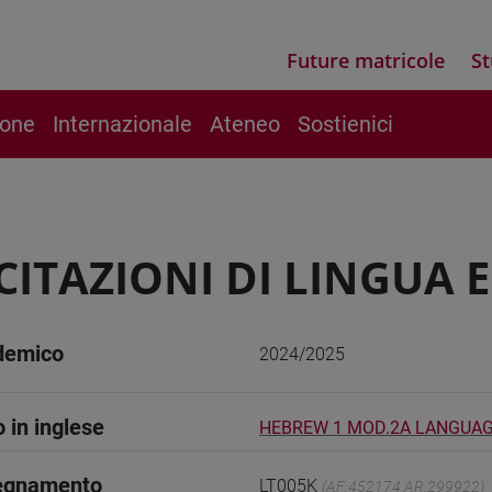
Future matricole
St
ione
Internazionale
Ateneo
Sostienici
CITAZIONI DI LINGUA 
demico
2024/2025
o in inglese
HEBREW 1 MOD.2A LANGUAG
segnamento
LT005K
(AF:452174 AR:299922)