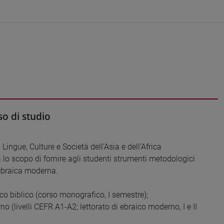
o di studio
Lingue, Culture e Società dell'Asia e dell'Africa
ha lo scopo di fornire agli studenti strumenti metodologici
 ebraica moderna.
ico biblico (corso monografico, I semestre);
(livelli CEFR A1-A2; lettorato di ebraico moderno, I e II