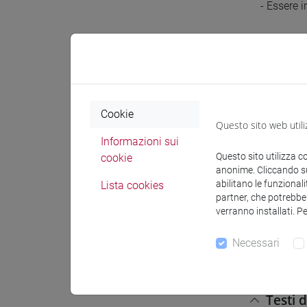
- Essere i
III. Abili
- Saper c
Prereq
Cookie
Questo sito web utili
Informazioni sui
Nessun re
Questo sito utilizza c
cookie
anonime. Cliccando sul
abilitano le funzionali
Lista cookies
Conten
partner, che potrebber
verranno installati. P
Lettorato
Necessari
- esercita
Testi 