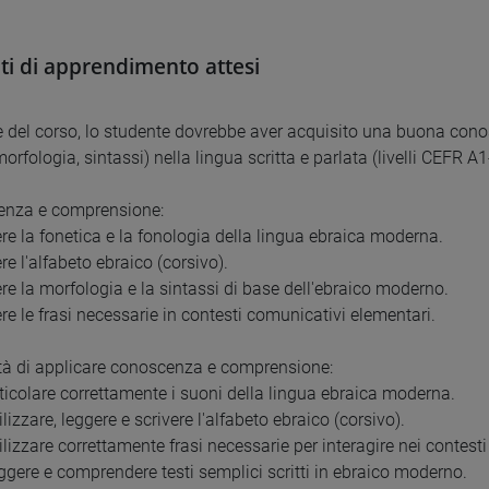
ati di apprendimento attesi
e del corso, lo studente dovrebbe aver acquisito una buona con
morfologia, sintassi) nella lingua scritta e parlata (livelli CEFR A1
enza e comprensione:
re la fonetica e la fonologia della lingua ebraica moderna.
e l'alfabeto ebraico (corsivo).
re la morfologia e la sintassi di base dell'ebraico moderno.
re le frasi necessarie in contesti comunicativi elementari.
ità di applicare conoscenza e comprensione:
rticolare correttamente i suoni della lingua ebraica moderna.
ilizzare, leggere e scrivere l'alfabeto ebraico (corsivo).
ilizzare correttamente frasi necessarie per interagire nei contest
eggere e comprendere testi semplici scritti in ebraico moderno.