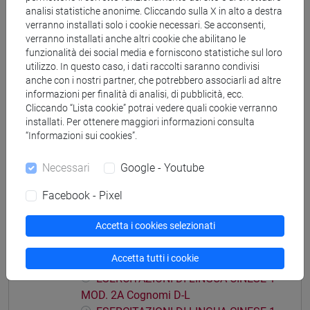
ESERCITAZIONI DI LINGUA CINESE 1
analisi statistiche anonime. Cliccando sulla X in alto a destra
MOD. 1C Cognomi D-L
verranno installati solo i cookie necessari. Se acconsenti,
ESERCITAZIONI DI LINGUA CINESE 1
verranno installati anche altri cookie che abilitano le
MOD. 1C Cognomi M-R
funzionalità dei social media e forniscono statistiche sul loro
utilizzo. In questo caso, i dati raccolti saranno condivisi
ESERCITAZIONI DI LINGUA CINESE 1
anche con i nostri partner, che potrebbero associarli ad altre
MOD. 1C Cognomi S-Z
informazioni per finalità di analisi, di pubblicità, ecc.
ESERCITAZIONI DI LINGUA CINESE 1 MOD.
Cliccando “Lista cookie” potrai vedere quali cookie verranno
installati. Per ottenere maggiori informazioni consulta
1D
“Informazioni sui cookies”.
ESERCITAZIONI DI LINGUA CINESE 1
MOD. 1D Cognomi A-L
Necessari
Google - Youtube
ESERCITAZIONI DI LINGUA CINESE 1
MOD. 1D Cognomi M-Z
Facebook - Pixel
ESERCITAZIONI DI LINGUA CINESE 1 MOD.
Accetta i cookies selezionati
2A
ESERCITAZIONI DI LINGUA CINESE 1
Accetta tutti i cookie
MOD. 2A Cognomi A-C
ESERCITAZIONI DI LINGUA CINESE 1
MOD. 2A Cognomi D-L