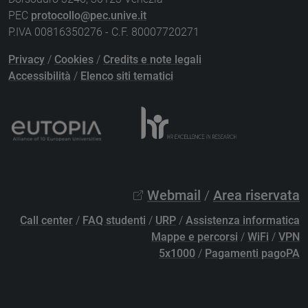
PEC
protocollo@pec.unive.it
P.IVA 00816350276 - C.F. 80007720271
Privacy
/
Cookies
/
Credits e note legali
Accessibilità
/
Elenco siti tematici
Webmail
/
Area riservata
Call center
/
FAQ studenti
/
URP
/
Assistenza informatica
Mappe e percorsi
/
WiFi
/
VPN
5x1000
/
Pagamenti pagoPA