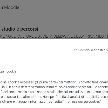
 su Moodle
i studio e percorsi
0] LINGUE, CULTURE E SOCIETÀ DELL'ASIA E DELL'AFRICA MEDI
ntinente indiano
/
cina
/
india e sud-est asiatico
chiudendo la finestra 
amenti mutuati
zza i cookie
CITAZIONI DI LINGUA CINESE 1 MOD. 2A [LT006I]
ookie. I cookie necessari (di prima parte) permettono il corretto funzionamen
la X in alto a destra verranno installati solo i cookie necessari. Se accons
tà dei social media e forniscono statistiche sul loro utilizzo. In questo cas
o associarli ad altre informazioni per finalità di analisi, di pubblicità, ecc
er ottenere maggiori informazioni consulta “Informazioni sui cookies”.
ra generale dell'insegnamento