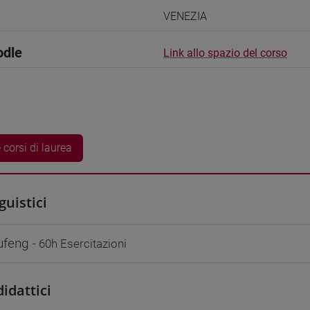
VENEZIA
odle
Link allo spazio del corso
 corsi di laurea
guistici
ufeng
- 60h Esercitazioni
didattici