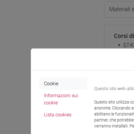
Materiali
Corsi d
[LT4
subco
Cookie
Insegn
Questo sito web utili
ESER
Informazioni sui
Questo sito utilizza c
cookie
anonime. Cliccando sul
abilitano le funzionali
Lista cookies
partner, che potrebber
verranno installati. P
Struttu