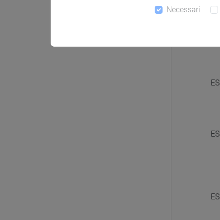
LINGU
Necessari
ES
ES
ES
ES