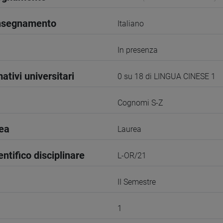
insegnamento
Italiano
In presenza
ativi universitari
0 su 18 di LINGUA CINESE 1
Cognomi S-Z
rea
Laurea
entifico disciplinare
L-OR/21
II Semestre
1