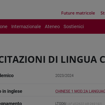
Future matricole
St
ione
Internazionale
Ateneo
Sostienici
CITAZIONI DI LINGUA C
demico
2023/2024
o in inglese
CHINESE 1 MOD.2A LANGUA
segnamento
LT006I
(AF:452622 AR:269192)