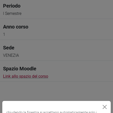
Periodo
I Semestre
Anno corso
1
Sede
VENEZIA
Spazio Moodle
Link allo spazio del corso
Docenti e corsi di laurea
chiudendo la finestra si accettano automaticamente solo i