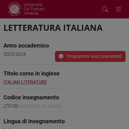
Università
Ca' Foscari
Venezia
LETTERATURA ITALIANA
Anno accademico
2023/2024
Programmi anni precedenti
Titolo corso in inglese
ITALIAN LITERATURE
Codice insegnamento
LT0180
(AF:452870 AR:246036)
Lingua di insegnamento