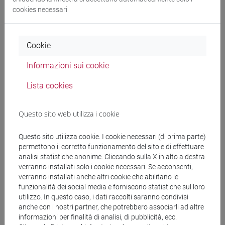
cookies necessari
Programma
Cookie
Docenti
Informazioni sui cookie
GIACHINO Monica
- 30h Lezione
Lista cookies
Questo sito web utilizza i cookie
Materiali didattici
Questo sito utilizza cookie. I cookie necessari (di prima parte)
permettono il corretto funzionamento del sito e di effettuare
Materiali su Moodle
analisi statistiche anonime. Cliccando sulla X in alto a destra
verranno installati solo i cookie necessari. Se acconsenti,
verranno installati anche altri cookie che abilitano le
funzionalità dei social media e forniscono statistiche sul loro
Corsi di studio e percorsi
utilizzo. In questo caso, i dati raccolti saranno condivisi
anche con i nostri partner, che potrebbero associarli ad altre
[LT40] LINGUE, CULTURE E SOCIETÀ DELL'ASIA
informazioni per finalità di analisi, di pubblicità, ecc.
E DELL'AFRICA MEDITERRANEA - Laurea