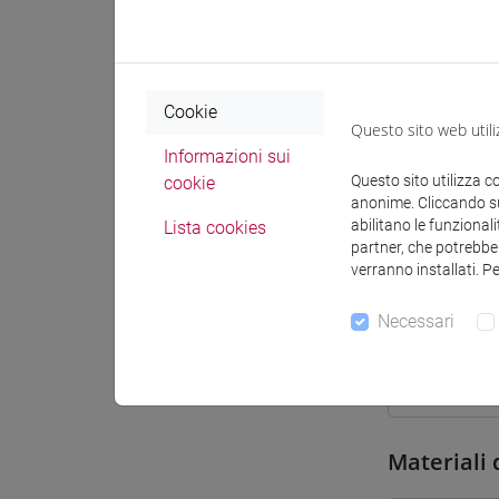
Sede
Spazio Mo
Cookie
Questo sito web utili
Informazioni sui
Questo sito utilizza c
cookie
anonime. Cliccando sul
abilitano le funzionali
Lista cookies
Docenti e
partner, che potrebber
verranno installati. P
Docenti
Necessari
MICCOLI 
Materiali 