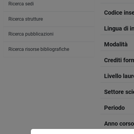
Ricerca sedi
Codice in
Ricerca strutture
Lingua di 
Ricerca pubblicazioni
Modalità
Ricerca risorse bibliografiche
Crediti form
Livello lau
Settore sci
Periodo
Anno corso