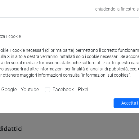
VENEZIA
chiudendo la finestra 
odle
Link allo spazio del corso
zza i cookie
ookie. I cookie necessari (di prima parte) permettono il corretto funzionamen
la X in alto a destra verranno installati solo i cookie necessari. Se accons
tà dei social media e forniscono statistiche sul loro utilizzo. In questo cas
 corsi di laurea
Programma
o associarli ad altre informazioni per finalità di analisi, di pubblicità, ecc
er ottenere maggiori informazioni consulta “Informazioni sui cookies”.
Google - Youtube
Facebook - Pixel
Accetta i
Dario
- 30h Lezione
didattici