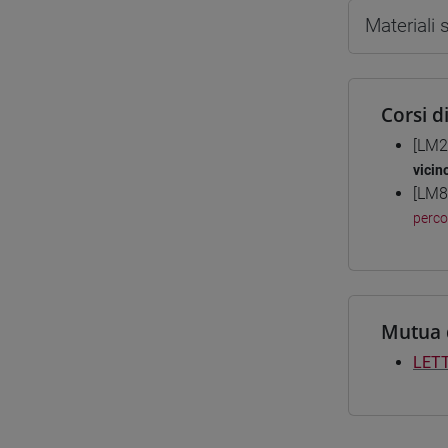
Materiali
Corsi d
[LM2
vicin
[LM8
perc
Mutua 
LET