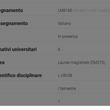
segnamento
LM8180
(AF:456114 AR:216422)
insegnamento
Italiano
In presenza
ativi universitari
6
rea
Laurea magistrale (DM270)
entifico disciplinare
L-OR/08
I Semestre
1