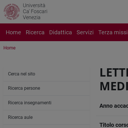
Università
Ca' Foscari
Venezia
Home
Ricerca
Didattica
Servizi
Terza miss
Home
LETT
Cerca nel sito
MED
Ricerca persone
Ricerca insegnamenti
Anno acca
Ricerca aule
Titolo cors