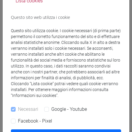
Lista cookies
Struttura generale dell'insegnamento
Questo sito web utilizza i cookie
LINGUA INGLESE
ACADEMIC WRITING
Questo sito utilizza cookie. I cookie necessari (di prima parte)
ACADEMIC WRITING A
permettono il corretto funzionamento del sito e di effettuare
ACADEMIC WRITING B
analisi statistiche anonime. Cliccando sulla X in alto a destra
ACADEMIC WRITING C
verranno installati solo i cookie necessari. Se acconsenti,
ACADEMIC WRITING D
verranno installati anche altri cookie che abilitano le
funzionalità dei social media e forniscono statistiche sul loro
ENGLISH FOR ARTS MANAGEMENT
utilizzo. In questo caso, i dati raccolti saranno condivisi
ENGLISH FOR ARTS MANAGEMENT
anche con i nostri partner, che potrebbero associarli ad altre
A
informazioni per finalità di analisi, di pubblicità, ecc.
ENGLISH FOR ARTS MANAGEMENT
Cliccando “Lista cookie” potrai vedere quali cookie verranno
installati. Per ottenere maggiori informazioni consulta
B
“Informazioni sui cookies”.
ENGLISH FOR ARTS MANAGEMENT
C
Necessari
Google - Youtube
ENGLISH FOR ARTS MANAGEMENT
D
Facebook - Pixel
ENGLISH FOR ARTS MANAGEMENT