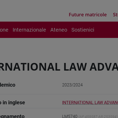
Future matricole
St
ione
Internazionale
Ateneo
Sostienici
RNATIONAL LAW ADVA
demico
2023/2024
o in inglese
INTERNATIONAL LAW ADVAN
segnamento
LM5740
(AF:459587 AR:253594)