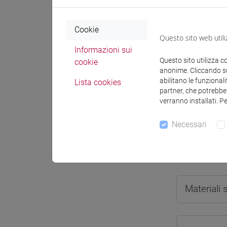
Cookie
Questo sito web utili
Informazioni sui
Docenti e
Questo sito utilizza c
cookie
anonime. Cliccando sul
abilitano le funzionali
Lista cookies
partner, che potrebber
Docenti
verranno installati. P
DE VIDO 
Necessari
Materiali 
Materiali