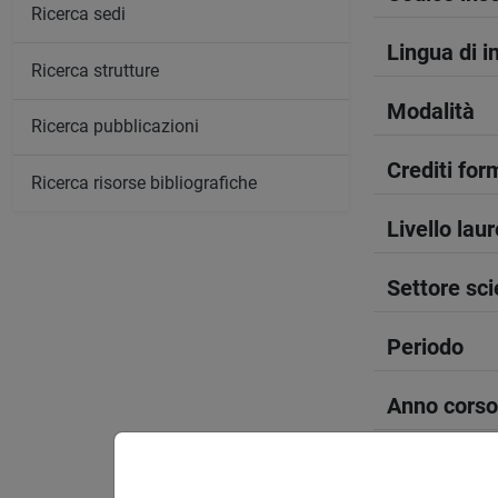
Ricerca sedi
Lingua di 
Ricerca strutture
Modalità
Ricerca pubblicazioni
Crediti form
Ricerca risorse bibliografiche
Livello lau
Settore sci
Periodo
Anno corso
Spazio Mo