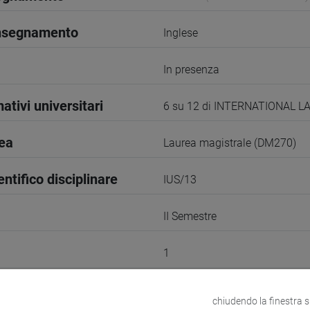
insegnamento
Inglese
In presenza
ativi universitari
6 su 12 di INTERNATIONAL 
rea
Laurea magistrale (DM270)
entifico disciplinare
IUS/13
II Semestre
1
odle
Link allo spazio del corso
chiudendo la finestra 