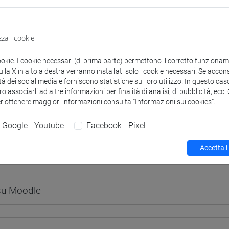
zza i cookie
 corsi di laurea
Programma
ookie. I cookie necessari (di prima parte) permettono il corretto funzionamen
la X in alto a destra verranno installati solo i cookie necessari. Se accons
tà dei social media e forniscono statistiche sul loro utilizzo. In questo cas
o associarli ad altre informazioni per finalità di analisi, di pubblicità, ecc
er ottenere maggiori informazioni consulta “Informazioni sui cookies”.
Sara
- 30h Lezione
Google - Youtube
Facebook - Pixel
Accetta i
didattici
 su Moodle