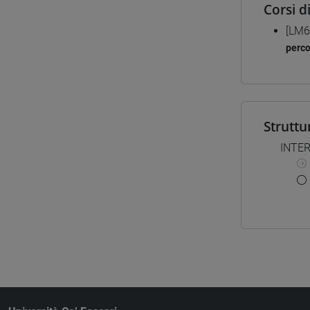
Corsi d
[LM6
perc
Struttu
INTE