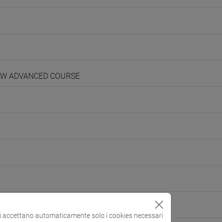
LAW ADVANCED COURSE
si accettano automaticamente solo i cookies necessari