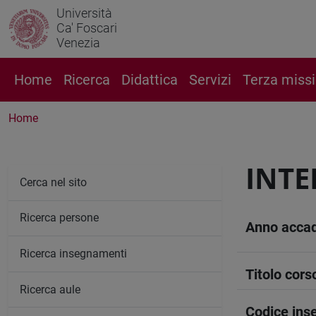
Università
Ca' Foscari
Venezia
Home
Ricerca
Didattica
Servizi
Terza miss
Home
INTE
Cerca nel sito
Ricerca persone
Anno acca
Ricerca insegnamenti
Titolo cors
Ricerca aule
Codice in