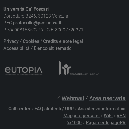
Università Ca’ Foscari
Dorsoduro 3246, 30123 Venezia
PEC
protocollo@pec.unive.it
P.IVA 00816350276 - C.F. 80007720271
Privacy
/
Cookies
/
Credits e note legali
Accessibilità
/
Elenco siti tematici
Webmail
/
Area riservata
Call center
/
FAQ studenti
/
URP
/
Assistenza informatica
Mappe e percorsi
/
WiFi
/
VPN
5x1000
/
Pagamenti pagoPA