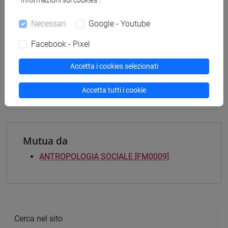
“Informazioni sui cookies”.
CONTEMPORANEA - Laurea magistrale
(DM270)
Necessari
Google - Youtube
percorso comune
Facebook - Pixel
[LM3] LINGUE E LETTERATURE EUROPEE,
AMERICANE E POSTCOLONIALI - Laurea
Accetta i cookies selezionati
magistrale (DM270)
letterature e culture
Accetta tutti i cookie
Mutua da
ANTROPOLOGIA SOCIALE [FM0009]
Cerca nel sito