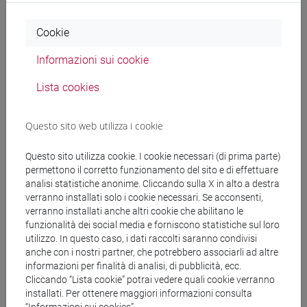
LIGI Gianluca
- 30h Lezione
Cookie
Materiali didattici
Informazioni sui cookie
Lista cookies
Materiali su Moodle
Questo sito web utilizza i cookie
Corsi di studio e percorsi
Questo sito utilizza cookie. I cookie necessari (di prima parte)
permettono il corretto funzionamento del sito e di effettuare
[FM10] ANTROPOLOGIA CULTURALE,
analisi statistiche anonime. Cliccando sulla X in alto a destra
ETNOLOGIA, ETNOLINGUISTICA - Laurea
verranno installati solo i cookie necessari. Se acconsenti,
magistrale (DM270)
verranno installati anche altri cookie che abilitano le
percorso generico
funzionalità dei social media e forniscono statistiche sul loro
[FM40] FILOLOGIA, LINGUISTICA E
utilizzo. In questo caso, i dati raccolti saranno condivisi
anche con i nostri partner, che potrebbero associarli ad altre
LETTERATURA ITALIANA - Laurea magistrale
informazioni per finalità di analisi, di pubblicità, ecc.
(DM270)
Cliccando “Lista cookie” potrai vedere quali cookie verranno
europeo
installati. Per ottenere maggiori informazioni consulta
[FM7] STORIA DAL MEDIOEVO ALL'ETÀ