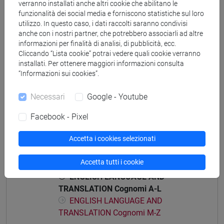
verranno installati anche altri cookie che abilitano le
funzionalità dei social media e forniscono statistiche sul loro
utilizzo. In questo caso, i dati raccolti saranno condivisi
anche con i nostri partner, che potrebbero associarli ad altre
informazioni per finalità di analisi, di pubblicità, ecc.
Insegnamenti mutuati
Cliccando “Lista cookie” potrai vedere quali cookie verranno
installati. Per ottenere maggiori informazioni consulta
ENGLISH LANGUAGE AND TRANSLATION
“Informazioni sui cookies”.
[LMJ090]
Necessari
Google - Youtube
Facebook - Pixel
Struttura generale dell'insegnamento
Accetta i cookies selezionati
ENGLISH LANGUAGE AND TRANSLATION
Accetta tutti i cookie
ENGLISH LANGUAGE AND TRANSLATION
ENGLISH LANGUAGE AND
TRANSLATION Cognomi A-L
ENGLISH LANGUAGE AND
TRANSLATION Cognomi M-Z