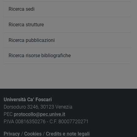
Ricerca sedi
Ricerca strutture
Ricerca pubblicazioni
Ricerca risorse bibliografiche
Università Ca’ Foscari
Dorsoduro 3246, 30123 Venezia
PEC
protocollo@pec.unive.it
P.IVA 00816350276 - C.F. 80007720271
Privacy
/
Cookies
/
Credits e note legali