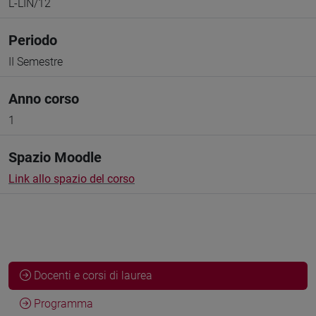
L-LIN/12
Periodo
II Semestre
Anno corso
1
Spazio Moodle
Link allo spazio del corso
Docenti e corsi di laurea
Programma