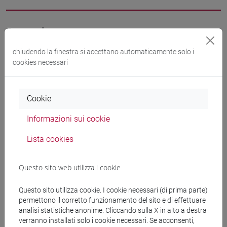
Docenti
chiudendo la finestra si accettano automaticamente solo i
NEWBOLD David John
- 30h Lezione
cookies necessari
Materiali didattici
Cookie
Informazioni sui cookie
Materiali su Moodle
Lista cookies
Questo sito web utilizza i cookie
Corsi di studio e percorsi
[LM3] LINGUE E LETTERATURE EUROPEE,
Questo sito utilizza cookie. I cookie necessari (di prima parte)
AMERICANE E POSTCOLONIALI - Laurea
permettono il corretto funzionamento del sito e di effettuare
magistrale (DM270)
analisi statistiche anonime. Cliccando sulla X in alto a destra
verranno installati solo i cookie necessari. Se acconsenti,
letterature e culture
/
english and american studies