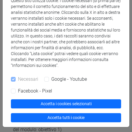
Questo sito utilizza cookie. I cookie necessari (di prima parte)
PUF, collection « Que sais-je ? », 2013.
permettono il corretto funzionamento del sito e di effettuare
analisi statistiche anonime. Cliccando sulla X in alto a destra
4. Ross Steele, Civilisation progressive du français -
verranno installati solo i cookie necessari. Se acconsenti,
Niveau intermédiaire (A2/B1), Paris, Clé
verranno installati anche altri cookie che abilitano le
international, 2017.
funzionalità dei social media e forniscono statistiche sul loro
5. Maxime Lefebvre, La politique étrangère de la
utilizzo. In questo caso, i dati raccolti saranno condivisi
France, Paris, PUF, Coll. « Que sais-je ? », 2019.
anche con i nostri partner, che potrebbero associarli ad altre
informazioni per finalità di analisi, di pubblicità, ecc.
Cliccando “Lista cookie” potrai vedere quali cookie verranno
Per i principianti
installati. Per ottenere maggiori informazioni consulta
Berger-Spicacci, Savoir-dire, Savoir-faire I, livello
“Informazioni sui cookies”.
A2-B1, Zanichelli
Necessari
Google - Youtube
Modalità di verifica dell'apprendimento
Facebook - Pixel
Accetta i cookies selezionati
L'esame finale di lingua francese 1 è articolato in :
Prove scritte
Accetta tutti i cookie
1. un test di linguistica, durata 45mn ora (verifica
del modulo: obiettivo 1)