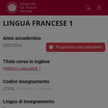
Università
Ca' Foscari
Venezia
LINGUA FRANCESE 1
Anno accademico
2023/2024
Programmi anni precedenti
Titolo corso in inglese
FRENCH LANGUAGE 1
Codice insegnamento
LT005L
(AF:460052 AR:253668)
Lingua di insegnamento