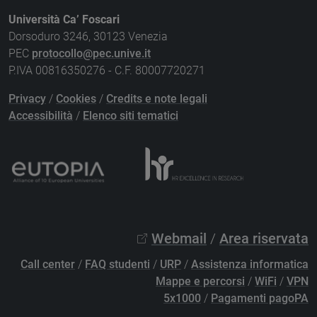
Università Ca’ Foscari
Dorsoduro 3246, 30123 Venezia
PEC
protocollo@pec.unive.it
P.IVA 00816350276 - C.F. 80007720271
Privacy
/
Cookies
/
Credits e note legali
Accessibilità
/
Elenco siti tematici
Webmail
/
Area riservata
Call center
/
FAQ studenti
/
URP
/
Assistenza informatica
Mappe e percorsi
/
WiFi
/
VPN
5x1000
/
Pagamenti pagoPA