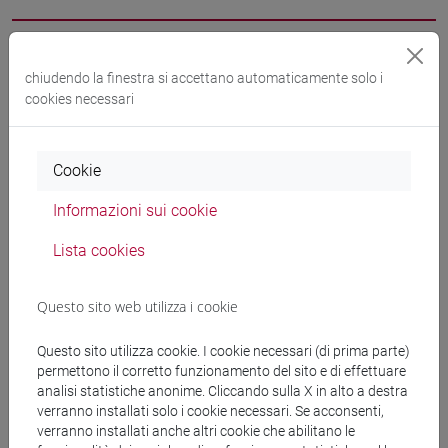
Docenti
chiudendo la finestra si accettano automaticamente solo i
cookies necessari
CAMEROTTO Alberto
- 30h Lezione
Cookie
Materiali didattici
Informazioni sui cookie
Materiali su Moodle
Lista cookies
Questo sito web utilizza i cookie
Corsi di studio e percorsi
Questo sito utilizza cookie. I cookie necessari (di prima parte)
[FT1] CONSERVAZIONE E GESTIONE DEI BENI
permettono il corretto funzionamento del sito e di effettuare
E DELLE ATTIVITÀ CULTURALI - Laurea
analisi statistiche anonime. Cliccando sulla X in alto a destra
verranno installati solo i cookie necessari. Se acconsenti,
archeologico
/
storia dell'arte
verranno installati anche altri cookie che abilitano le