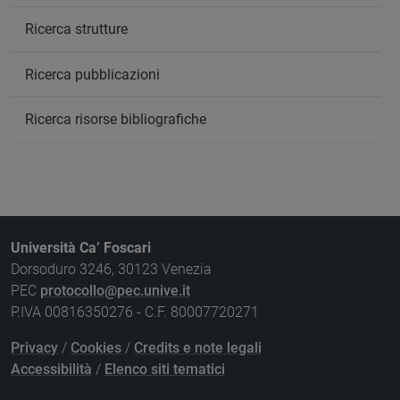
Ricerca strutture
Ricerca pubblicazioni
Ricerca risorse bibliografiche
Università Ca’ Foscari
Dorsoduro 3246, 30123 Venezia
PEC
protocollo@pec.unive.it
P.IVA 00816350276 - C.F. 80007720271
Privacy
/
Cookies
/
Credits e note legali
Accessibilità
/
Elenco siti tematici