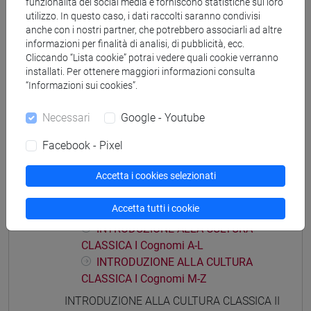
funzionalità dei social media e forniscono statistiche sul loro
utilizzo. In questo caso, i dati raccolti saranno condivisi
anche con i nostri partner, che potrebbero associarli ad altre
informazioni per finalità di analisi, di pubblicità, ecc.
Mutua da
Cliccando “Lista cookie” potrai vedere quali cookie verranno
installati. Per ottenere maggiori informazioni consulta
INTRODUZIONE ALLA CULTURA CLASSICA II
“Informazioni sui cookies”.
[FT0356]
Necessari
Google - Youtube
Facebook - Pixel
Struttura generale dell'insegnamento
Accetta i cookies selezionati
INTRODUZIONE ALLA CULTURA CLASSICA
Accetta tutti i cookie
INTRODUZIONE ALLA CULTURA CLASSICA I
INTRODUZIONE ALLA CULTURA
CLASSICA I Cognomi A-L
INTRODUZIONE ALLA CULTURA
CLASSICA I Cognomi M-Z
INTRODUZIONE ALLA CULTURA CLASSICA II