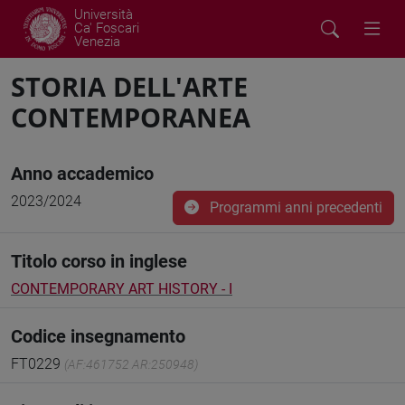
Università
Ca' Foscari
Venezia
STORIA DELL'ARTE
CONTEMPORANEA
Anno accademico
2023/2024
Programmi anni precedenti
Titolo corso in inglese
CONTEMPORARY ART HISTORY - I
Codice insegnamento
FT0229
(AF:461752 AR:250948)