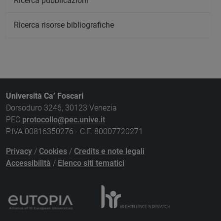
Ricerca pubblicazioni
Ricerca risorse bibliografiche
Università Ca’ Foscari
Dorsoduro 3246, 30123 Venezia
PEC
protocollo@pec.unive.it
P.IVA 00816350276 - C.F. 80007720271
Privacy
/
Cookies
/
Credits e note legali
Accessibilità
/
Elenco siti tematici