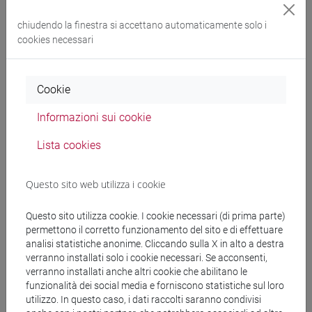
PORTINARI Stefania
- 30h Lezione
chiudendo la finestra si accettano automaticamente solo i
cookies necessari
Materiali didattici
Cookie
Materiali su Moodle
Informazioni sui cookie
Lista cookies
Corsi di studio e percorsi
Questo sito web utilizza i cookie
[FT1] CONSERVAZIONE E GESTIONE DEI BENI
E DELLE ATTIVITÀ CULTURALI - Laurea
Questo sito utilizza cookie. I cookie necessari (di prima parte)
permettono il corretto funzionamento del sito e di effettuare
egart
/
storia dell'arte
analisi statistiche anonime. Cliccando sulla X in alto a destra
verranno installati solo i cookie necessari. Se acconsenti,
verranno installati anche altri cookie che abilitano le
funzionalità dei social media e forniscono statistiche sul loro
utilizzo. In questo caso, i dati raccolti saranno condivisi
Insegnamenti mutuati