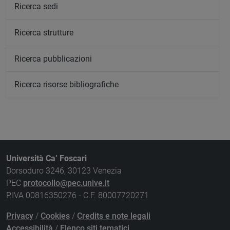
Ricerca sedi
Ricerca strutture
Ricerca pubblicazioni
Ricerca risorse bibliografiche
Università Ca’ Foscari
Dorsoduro 3246, 30123 Venezia
PEC
protocollo@pec.unive.it
P.IVA 00816350276 - C.F. 80007720271
Privacy
/
Cookies
/
Credits e note legali
Accessibilità
/
Elenco siti tematici