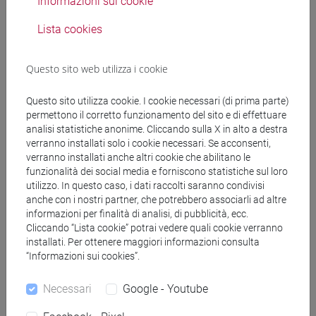
Informazioni sui cookie
Lista cookies
Docenti
Questo sito web utilizza i cookie
SIANI Edoardo
- 30h Lezione
Questo sito utilizza cookie. I cookie necessari (di prima parte)
permettono il corretto funzionamento del sito e di effettuare
analisi statistiche anonime. Cliccando sulla X in alto a destra
Materiali didattici
verranno installati solo i cookie necessari. Se acconsenti,
verranno installati anche altri cookie che abilitano le
funzionalità dei social media e forniscono statistiche sul loro
Materiali su Moodle
utilizzo. In questo caso, i dati raccolti saranno condivisi
anche con i nostri partner, che potrebbero associarli ad altre
informazioni per finalità di analisi, di pubblicità, ecc.
Cliccando “Lista cookie” potrai vedere quali cookie verranno
Corsi di studio e percorsi
installati. Per ottenere maggiori informazioni consulta
“Informazioni sui cookies”.
[LT40] LINGUE, CULTURE E SOCIETÀ DELL'ASIA
E DELL'AFRICA MEDITERRANEA - Laurea
Necessari
Google - Youtube
india e sud-est asiatico
/
cina
/
cina