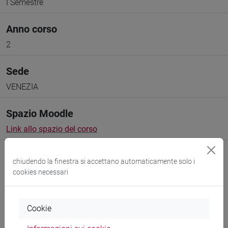
I Semestre
Anno corso
2
Sede
VENEZIA
Spazio Moodle
Link allo spazio del corso
chiudendo la finestra si accettano automaticamente solo i
cookies necessari
Docenti e corsi di laurea
Cookie
Programma