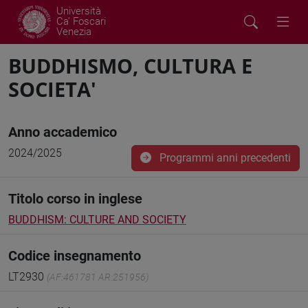
Università
Ca' Foscari
Venezia
BUDDHISMO, CULTURA E
SOCIETA'
Anno accademico
2024/2025
Programmi anni precedenti
Titolo corso in inglese
BUDDHISM: CULTURE AND SOCIETY
Codice insegnamento
LT2930
(AF:461781 AR:251956)