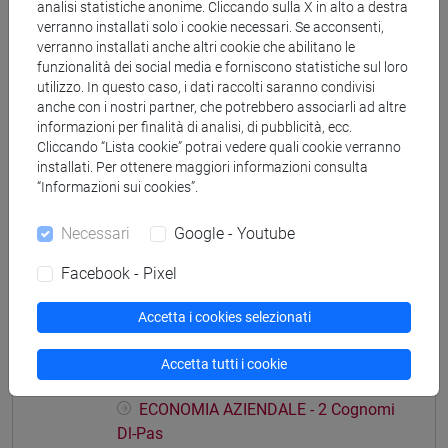
analisi statistiche anonime. Cliccando sulla X in alto a destra
verranno installati solo i cookie necessari. Se acconsenti,
verranno installati anche altri cookie che abilitano le
funzionalità dei social media e forniscono statistiche sul loro
utilizzo. In questo caso, i dati raccolti saranno condivisi
Struttura generale dell'insegnamento
anche con i nostri partner, che potrebbero associarli ad altre
informazioni per finalità di analisi, di pubblicità, ecc.
ECONOMIA AZIENDALE
Cliccando “Lista cookie” potrai vedere quali cookie verranno
ECONOMIA AZIENDALE - 1
installati. Per ottenere maggiori informazioni consulta
ECONOMIA AZIENDALE - 1 Cognomi
“Informazioni sui cookies”.
A-Di
Necessari
Google - Youtube
ECONOMIA AZIENDALE - 1 Cognomi
Dl-Pas
Facebook - Pixel
ECONOMIA AZIENDALE - 1 Cognomi
Pat-Z
Accetta i cookies selezionati
ECONOMIA AZIENDALE - 2
ECONOMIA AZIENDALE - 2 Cognomi
Accetta tutti i cookie
A-Di
ECONOMIA AZIENDALE - 2 Cognomi
Dl-Pas