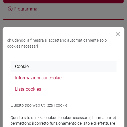
Programma
Docenti
chiudendo la finestra si accettano automaticamente solo i
cookies necessari
VAIA Giovanni
- 30h Lezione
Materiali didattici
Cookie
Informazioni sui cookie
Materiali su Moodle
Lista cookies
Questo sito web utilizza i cookie
Corsi di studio e percorsi
Questo sito utilizza cookie. I cookie necessari (di prima parte)
[ET11] ECONOMIA AZIENDALE - Laurea
permettono il corretto funzionamento del sito e di effettuare
economia aziendale