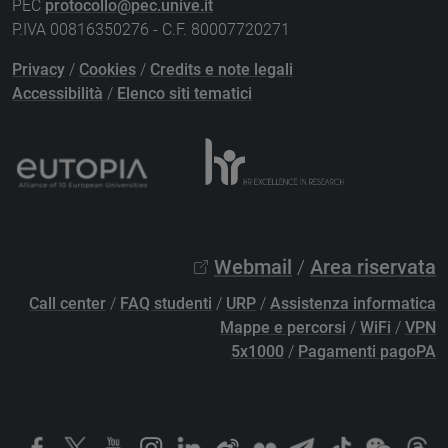
PEC
protocollo@pec.unive.it
P.IVA 00816350276 - C.F. 80007720271
Privacy
/
Cookies
/
Credits e note legali
Accessibilità
/
Elenco siti tematici
Webmail
/
Area riservata
Call center
/
FAQ studenti
/
URP
/
Assistenza informatica
Mappe e percorsi
/
WiFi
/
VPN
5x1000
/
Pagamenti pagoPA