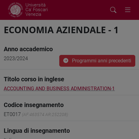
Università
Ca' Foscari
Venezia
ECONOMIA AZIENDALE - 1
Anno accademico
2023/2024
Programmi anni precedenti
Titolo corso in inglese
ACCOUNTING AND BUSINESS ADMINISTRATION-1
Codice insegnamento
ET0017
(AF:463574 AR:252208)
Lingua di insegnamento