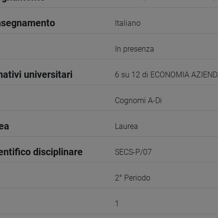
insegnamento
Italiano
In presenza
ativi universitari
6 su 12 di ECONOMIA AZIEN
Cognomi A-Di
rea
Laurea
entifico disciplinare
SECS-P/07
2° Periodo
1