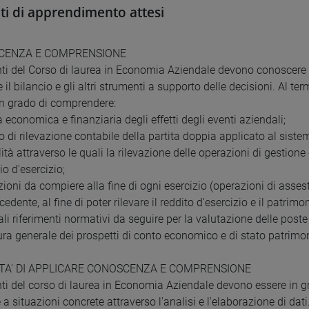
ati di apprendimento attesi
CENZA E COMPRENSIONE
nti del Corso di laurea in Economia Aziendale devono conoscere
 il bilancio e gli altri strumenti a supporto delle decisioni. Al 
n grado di comprendere:
a economica e finanziaria degli effetti degli eventi aziendali;
o di rilevazione contabile della partita doppia applicato al siste
ità attraverso le quali la rilevazione delle operazioni di gestion
io d'esercizio;
zioni da compiere alla fine di ogni esercizio (operazioni di assest
edente, al fine di poter rilevare il reddito d'esercizio e il patrim
pali riferimenti normativi da seguire per la valutazione delle poste
tura generale dei prospetti di conto economico e di stato patrimon
ITA' DI APPLICARE CONOSCENZA E COMPRENSIONE
nti del corso di laurea in Economia Aziendale devono essere in g
 a situazioni concrete attraverso l'analisi e l'elaborazione di da