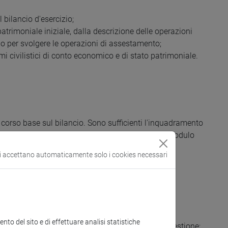
l bilancio d'esercizio;
patrimoniale iniziale, dalla descrizione delle operazioni
zio per svolgere le operazioni di assestamento;
emi civilistici di conto economico e di stato patrimoniale.
 corso base sul bilancio. Sono sufficienti l'inquadramento
ocessi aziendali offerti dalla frequenza al primo modulo
si accettano automaticamente solo i cookies necessari
to del sito e di effettuare analisi statistiche
amenti) e l'aspetto finanziario ed economico della gestione;