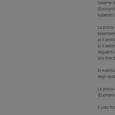
L'esame d
(Economia
superato l
La prova 
aziendale 
a) il prim
b) il sec
seguenti i
alla fine d
In eventu
degli stud
La prova 
(Economia
Il voto fi