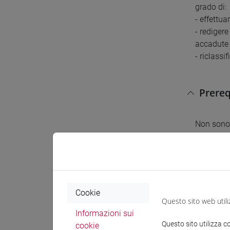
grado di:
- effettua
- redigere
accadute 
- riclassi
Prereq
Non sono 
generale 
dell'inse
Conten
Cookie
Questo sito web utili
Informazioni sui
Le logiche
Questo sito utilizza c
cookie
- i circui