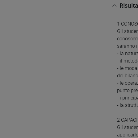
Risult
1 CONOS
Gli stude
conoscere
saranno i
- la natur
- il metod
- le modal
del bilanc
- le opera
punto prec
- i princi
- la strut
2 CAPAC
Gli stude
applicarle