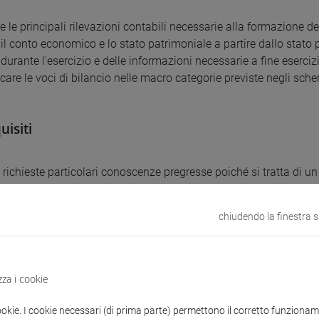
re le principali rilevazioni contabili necessarie alla formazione de
 il conto economico e lo stato patrimoniale a partire dallo stato 
durante l'esercizio e delle informazioni necessarie a fine eserci
ficare le voci di bilancio nelle macro categorie previste negli sch
uisiti
richieste particolari conoscenze pregresse poiché si tratta di un
dei concetti e il linguaggio di base dell'analisi economica dei pr
gnamento (Economia aziendale - 1).
chiudendo la finestra 
uti
zza i cookie
 e i metodi della ragioneria:
ookie. I cookie necessari (di prima parte) permettono il corretto funzionamen
ti della gestione (circuito della produzione e circuito dei finanzi