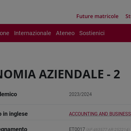
Future matricole
St
ione
Internazionale
Ateneo
Sostienici
OMIA AZIENDALE - 2
demico
2023/2024
o in inglese
ACCOUNTING AND BUSINESS
segnamento
ET0017
(AF:463577 AR:252214)