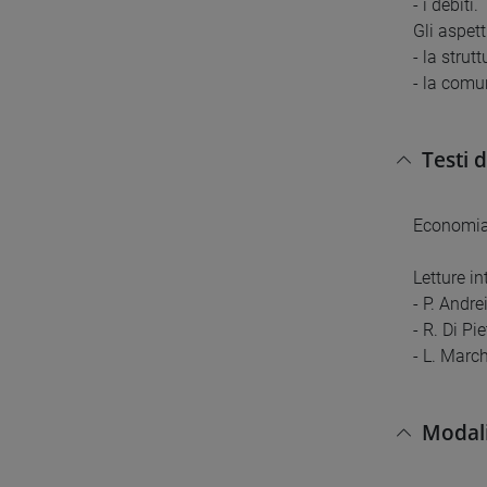
- i debiti.
Gli aspett
- la strut
- la comu
Testi 
Economia 
Letture in
- P. Andre
- R. Di Pi
- L. March
Modali