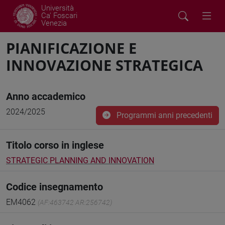
Università
Ca' Foscari
Venezia
PIANIFICAZIONE E
INNOVAZIONE STRATEGICA
Anno accademico
2024/2025
Programmi anni precedenti
Titolo corso in inglese
STRATEGIC PLANNING AND INNOVATION
Codice insegnamento
EM4062
(AF:463742 AR:256742)