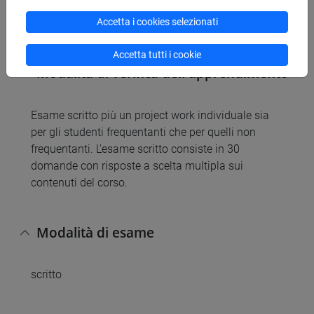
C. Bagnoli, M. Vedovato, Innovazione Strategica,
Accetta i cookies selezionati
Giappichelli, 2024
Accetta tutti i cookie
Modalità di verifica dell'apprendimento
Esame scritto più un project work individuale sia
per gli studenti frequentanti che per quelli non
frequentanti. L'esame scritto consiste in 30
domande con risposte a scelta multipla sui
contenuti del corso.
Modalità di esame
scritto