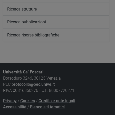
Ricerca strutture
Ricerca pubblicazioni
Ricerca risorse bibliografiche
Università Ca’ Foscari
Dorsoduro 3246, 30123 Venezia
PEC
protocollo@pec.unive.it
P.IVA 00816350276 - C.F. 80007720271
Privacy
/
Cookies
/
Credits e note legali
Accessibilità
/
Elenco siti tematici