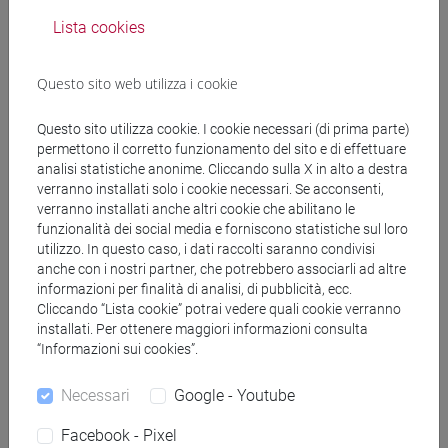
sul processo di formulazione della strategia e su
Lista cookies
quello successivo della pianificazione.
1. Le dimensioni strategiche
Questo sito web utilizza i cookie
2. L'evoluzione strategica
3. Il framework della strategia aziendale
Questo sito utilizza cookie. I cookie necessari (di prima parte)
3.1 Governance (e leadership)
permettono il corretto funzionamento del sito e di effettuare
3.2 Missione
analisi statistiche anonime. Cliccando sulla X in alto a destra
3.3 Visione
verranno installati solo i cookie necessari. Se acconsenti,
3.4 Strategia di business AS IS
verranno installati anche altri cookie che abilitano le
funzionalità dei social media e forniscono statistiche sul loro
3.5 Modello di business AS IS
utilizzo. In questo caso, i dati raccolti saranno condivisi
3.6 Strategia e modello di business TO BE (piano
anche con i nostri partner, che potrebbero associarli ad altre
strategico di business)
informazioni per finalità di analisi, di pubblicità, ecc.
3.7 Piano strategico (di Gruppo)
Cliccando “Lista cookie” potrai vedere quali cookie verranno
3.8 Monitoraggio
installati. Per ottenere maggiori informazioni consulta
“Informazioni sui cookies”.
Testi di riferimento
Necessari
Google - Youtube
Facebook - Pixel