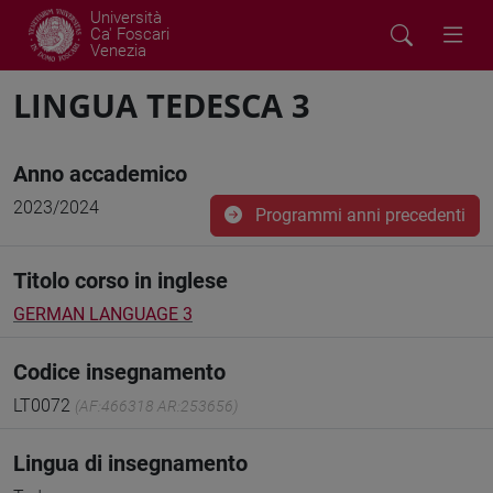
Università
Ca' Foscari
Venezia
LINGUA TEDESCA 3
Anno accademico
2023/2024
Programmi anni precedenti
Titolo corso in inglese
GERMAN LANGUAGE 3
Codice insegnamento
LT0072
(AF:466318 AR:253656)
Lingua di insegnamento