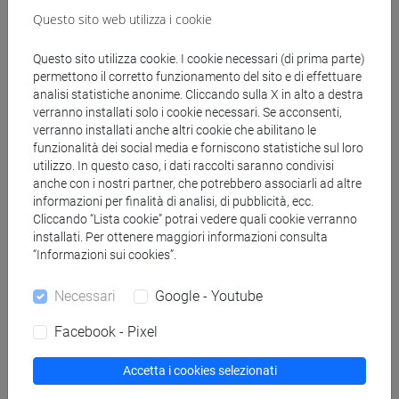
esercitazioni di traduzione dall'italiano al tedesco.
Questo sito web utilizza i cookie
Per il lettorato:
Questo sito utilizza cookie. I cookie necessari (di prima parte)
Leggere, comprendere e riassumere testi letterari e
permettono il corretto funzionamento del sito e di effettuare
giornalistici su temi attuali.
analisi statistiche anonime. Cliccando sulla X in alto a destra
verranno installati solo i cookie necessari. Se acconsenti,
verranno installati anche altri cookie che abilitano le
Testi di riferimento
funzionalità dei social media e forniscono statistiche sul loro
utilizzo. In questo caso, i dati raccolti saranno condivisi
anche con i nostri partner, che potrebbero associarli ad altre
informazioni per finalità di analisi, di pubblicità, ecc.
Per il modulo del docente:
Cliccando “Lista cookie” potrai vedere quali cookie verranno
Wöllstein, Angelika/Dudenredaktion (a cura di), DIE
installati. Per ottenere maggiori informazioni consulta
GRAMMATIK. STRUKTUR UND VERWENDUNG DER
“Informazioni sui cookies”.
DEUTSCHEN SPRACHE. SÄTZE - WORTGRUPPEN -
WÖRTER (= Duden vol. 4). Dudenverlag, Berlino,
Necessari
Google - Youtube
2022 (10a edizione).
Facebook - Pixel
Lettura opzionale aggiuntiva:
Accetta i cookies selezionati
Cardinaletti, Anna/Giusti, Giuliana, PROBLEMI DI
SINTASSI TEDESCA. Unipress, Padova, 1996.