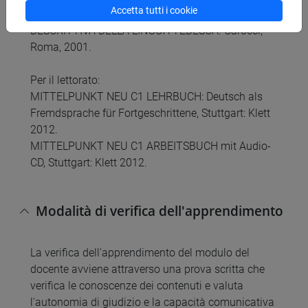
Accetta tutti i cookie
Saibene, Maria Grazia, GRAMMATICA
DESCRITTIVA DELLA LINGUA TEDESCA. Carocci,
Roma, 2001.
Per il lettorato:
MITTELPUNKT NEU C1 LEHRBUCH: Deutsch als
Fremdsprache für Fortgeschrittene, Stuttgart: Klett
2012.
MITTELPUNKT NEU C1 ARBEITSBUCH mit Audio-
CD, Stuttgart: Klett 2012.
Modalità di verifica dell'apprendimento
La verifica dell'apprendimento del modulo del
docente avviene attraverso una prova scritta che
verifica le conoscenze dei contenuti e valuta
l'autonomia di giudizio e la capacità comunicativa