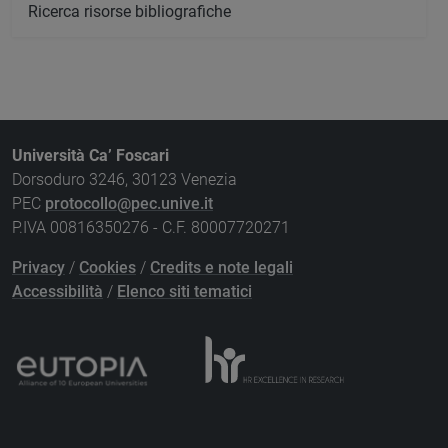
Ricerca risorse bibliografiche
Università Ca’ Foscari
Dorsoduro 3246, 30123 Venezia
PEC
protocollo@pec.unive.it
P.IVA 00816350276 - C.F. 80007720271
Privacy
/
Cookies
/
Credits e note legali
Accessibilità
/
Elenco siti tematici