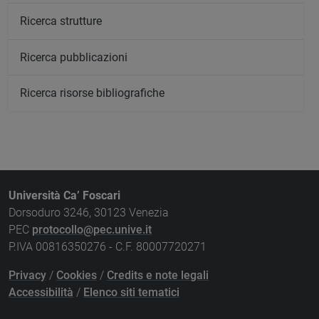
Ricerca strutture
Ricerca pubblicazioni
Ricerca risorse bibliografiche
Università Ca’ Foscari
Dorsoduro 3246, 30123 Venezia
PEC
protocollo@pec.unive.it
P.IVA 00816350276 - C.F. 80007720271
Privacy
/
Cookies
/
Credits e note legali
Accessibilità
/
Elenco siti tematici