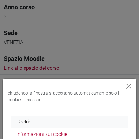
Anno corso
3
Sede
VENEZIA
Spazio Moodle
Link allo spazio del corso
chiudendo la finestra si accettano automaticamente solo i
cookies necessari
Docenti e corsi di laurea
Cookie
Programma
Informazioni sui cookie