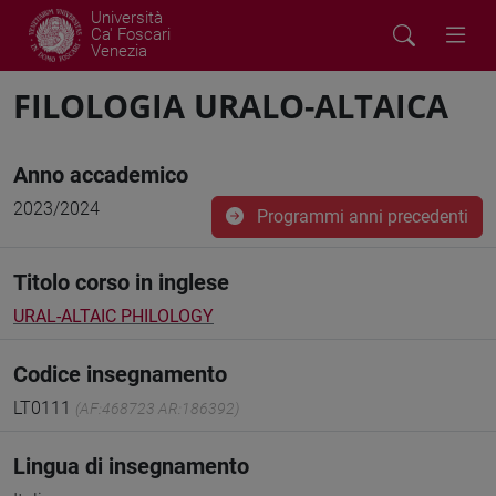
Università
Ca' Foscari
Venezia
FILOLOGIA URALO-ALTAICA
Anno accademico
2023/2024
Programmi anni precedenti
Titolo corso in inglese
URAL-ALTAIC PHILOLOGY
Codice insegnamento
LT0111
(AF:468723 AR:186392)
Lingua di insegnamento