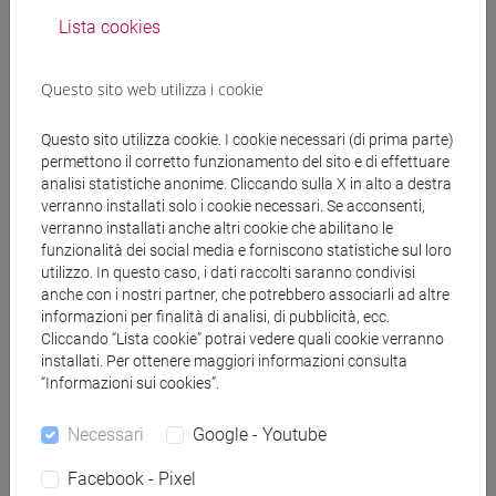
Docenti
Lista cookies
Questo sito web utilizza i cookie
RAGAGNIN Elisabetta
- 30h Lezione
Questo sito utilizza cookie. I cookie necessari (di prima parte)
permettono il corretto funzionamento del sito e di effettuare
Materiali didattici
analisi statistiche anonime. Cliccando sulla X in alto a destra
verranno installati solo i cookie necessari. Se acconsenti,
verranno installati anche altri cookie che abilitano le
Materiali su Moodle
funzionalità dei social media e forniscono statistiche sul loro
utilizzo. In questo caso, i dati raccolti saranno condivisi
anche con i nostri partner, che potrebbero associarli ad altre
informazioni per finalità di analisi, di pubblicità, ecc.
Corsi di studio e percorsi
Cliccando “Lista cookie” potrai vedere quali cookie verranno
installati. Per ottenere maggiori informazioni consulta
[LT40] LINGUE, CULTURE E SOCIETÀ DELL'ASIA
“Informazioni sui cookies”.
E DELL'AFRICA MEDITERRANEA - Laurea
vicino e medio oriente
/
medio oriente e africa
/
Necessari
Google - Youtube
eurasia
Facebook - Pixel