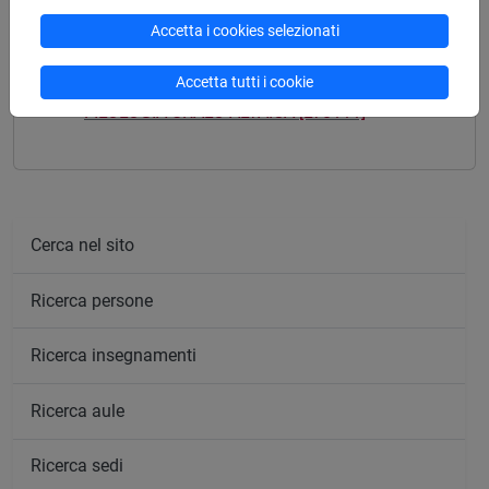
Accetta i cookies selezionati
Mutua da
Accetta tutti i cookie
FILOLOGIA URALO-ALTAICA [LT0111]
Cerca nel sito
Ricerca persone
Ricerca insegnamenti
Ricerca aule
Ricerca sedi