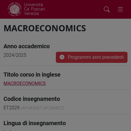
Università
Ca' Foscari
Venezia
MACROECONOMICS
Anno accademico
2024/2025
Programmi anni precedenti
Titolo corso in inglese
MACROECONOMICS
Codice insegnamento
ET2029
(AF:469367 AR:256827)
Lingua di insegnamento