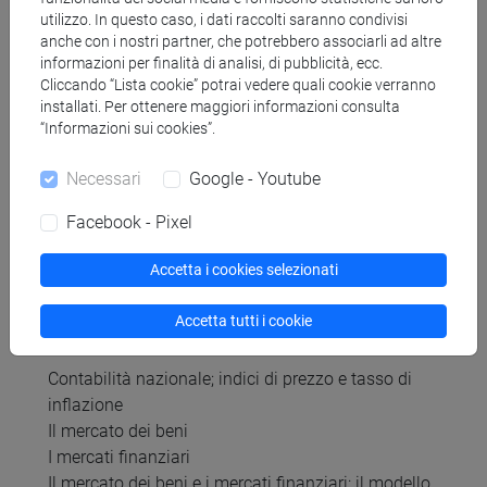
https://www.unive.it/web/fileadmin/user_upload/c
utilizzo. In questo caso, i dati raccolti saranno condivisi
dl/et11/doc/propedeuticitaET11.pdf
anche con i nostri partner, che potrebbero associarli ad altre
informazioni per finalità di analisi, di pubblicità, ecc.
Prerequisiti: Aver raggiunto gli obiettivi formativi di
Cliccando “Lista cookie” potrai vedere quali cookie verranno
Matematica (primo e secondo modulo) anche
installati. Per ottenere maggiori informazioni consulta
“Informazioni sui cookies”.
senza averne necessariamente passato l'esame. In
particolare, è necessario padroneggiare il sistema
Necessari
Google - Youtube
cartesiano e saper risolvere sistemi di equazioni.
Facebook - Pixel
Contenuti
Accetta i cookies selezionati
Accetta tutti i cookie
Il programma del corso è:
Contabilità nazionale; indici di prezzo e tasso di
inflazione
Il mercato dei beni
I mercati finanziari
Il mercato dei beni e i mercati finanziari: il modello