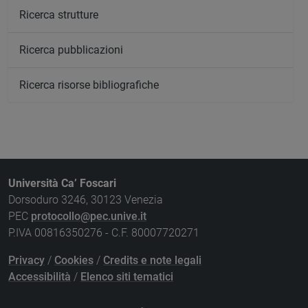
Ricerca strutture
Ricerca pubblicazioni
Ricerca risorse bibliografiche
Università Ca’ Foscari
Dorsoduro 3246, 30123 Venezia
PEC
protocollo@pec.unive.it
P.IVA 00816350276 - C.F. 80007720271
Privacy
/
Cookies
/
Credits e note legali
Accessibilità
/
Elenco siti tematici