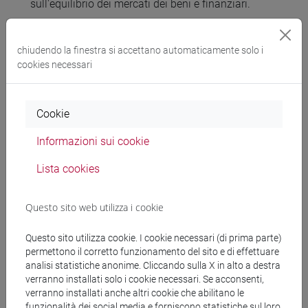
sull'equilibrio dei mercati dei beni e finanziari.
3. Capacità di giudizio:
chiudendo la finestra si accettano automaticamente solo i
3.1. valutare lo stato di un sistema
cookies necessari
macroeconomico e formulare giudizi sulla sua
evoluzione futura utilizzando un metodo analitico;
3.2. valutare sulla base dei modelli studiati
Cookie
l'efficacia di politiche economiche alternative per
raggiungere obiettivi macroeconomici nel breve e
Informazioni sui cookie
medio periodo;
Lista cookies
3.3. orientarsi nel dibattito economico in maniera
autonoma, usando i modelli proposti nel corso con
la consapevolezza dei loro pregi e dei loro limiti.
Questo sito web utilizza i cookie
Questo sito utilizza cookie. I cookie necessari (di prima parte)
Prerequisiti
permettono il corretto funzionamento del sito e di effettuare
analisi statistiche anonime. Cliccando sulla X in alto a destra
verranno installati solo i cookie necessari. Se acconsenti,
Propedeuticità obbligatorie:
verranno installati anche altri cookie che abilitano le
funzionalità dei social media e forniscono statistiche sul loro