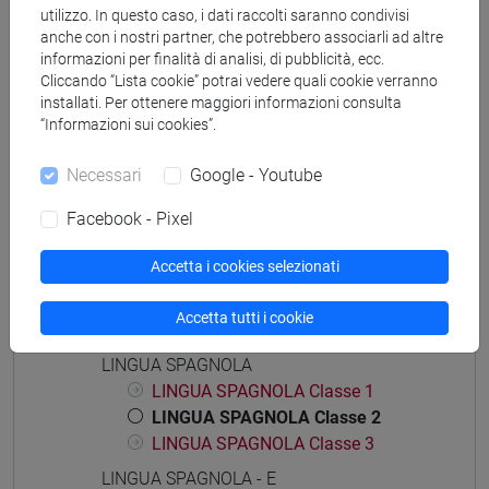
utilizzo. In questo caso, i dati raccolti saranno condivisi
european computer science
anche con i nostri partner, che potrebbero associarli ad altre
informazioni per finalità di analisi, di pubblicità, ecc.
Cliccando “Lista cookie” potrai vedere quali cookie verranno
installati. Per ottenere maggiori informazioni consulta
“Informazioni sui cookies”.
Mutua da
Necessari
Google - Youtube
LINGUA SPAGNOLA 1 [LT0051]
Facebook - Pixel
Accetta i cookies selezionati
Struttura generale dell'insegnamento
Accetta tutti i cookie
LINGUA SPAGNOLA
LINGUA SPAGNOLA
LINGUA SPAGNOLA Classe 1
LINGUA SPAGNOLA Classe 2
LINGUA SPAGNOLA Classe 3
LINGUA SPAGNOLA - E