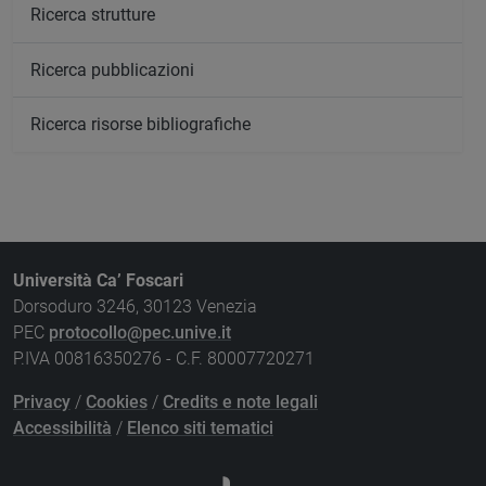
Ricerca strutture
Ricerca pubblicazioni
Ricerca risorse bibliografiche
Università Ca’ Foscari
Dorsoduro 3246, 30123 Venezia
PEC
protocollo@pec.unive.it
P.IVA 00816350276 - C.F. 80007720271
Privacy
/
Cookies
/
Credits e note legali
Accessibilità
/
Elenco siti tematici