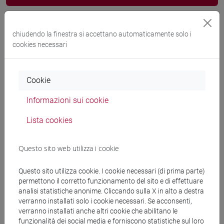
Programma
chiudendo la finestra si accettano automaticamente solo i
cookies necessari
Docenti
Cookie
DEL BARRIO DE LA ROSA Florencio
- 30h
Lezione
Informazioni sui cookie
Lista cookies
Materiali didattici
Questo sito web utilizza i cookie
Materiali su Moodle
Questo sito utilizza cookie. I cookie necessari (di prima parte)
permettono il corretto funzionamento del sito e di effettuare
analisi statistiche anonime. Cliccando sulla X in alto a destra
verranno installati solo i cookie necessari. Se acconsenti,
Corsi di studio e percorsi
verranno installati anche altri cookie che abilitano le
funzionalità dei social media e forniscono statistiche sul loro
[CT3] INFORMATICA - Laurea