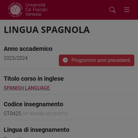
Università
Ca' Foscari
Venezia
LINGUA SPAGNOLA
Anno accademico
2023/2024
Programmi anni precedenti
Titolo corso in inglese
SPANISH LANGUAGE
Codice insegnamento
CT0425
(AF:469556 AR:253572)
Lingua di insegnamento