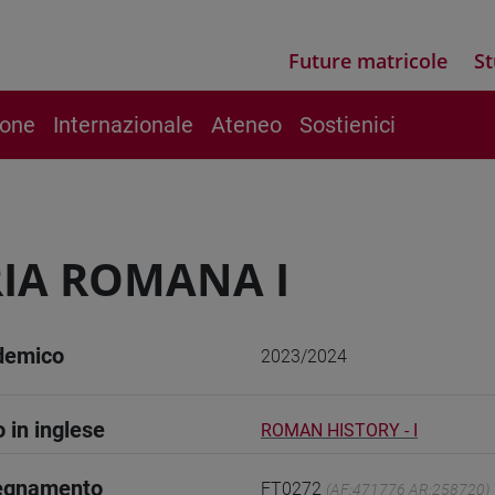
Future matricole
St
ione
Internazionale
Ateneo
Sostienici
IA ROMANA I
demico
2023/2024
o in inglese
ROMAN HISTORY - I
segnamento
FT0272
(AF:471776 AR:258720)