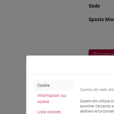
Sede
Spazio Mo
Docenti e
Docenti
Cookie
VALENTIN
Questo sito web utili
Informazioni sui
Questo sito utilizza c
cookie
Materiali 
anonime. Cliccando sul
abilitano le funzionali
Lista cookies