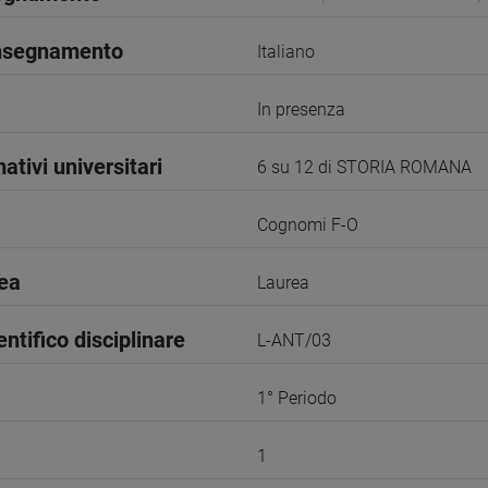
insegnamento
Italiano
In presenza
ativi universitari
6 su 12 di STORIA ROMANA
Cognomi F-O
rea
Laurea
entifico disciplinare
L-ANT/03
1° Periodo
1