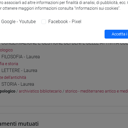
o associarli ad altre informazioni per finalità di analisi, di pubblicità, ecc
 su Moodle
er ottenere maggiori informazioni consulta “Informazioni sui cookies”.
Google - Youtube
Facebook - Pixel
i studio e percorsi
Accetta i
] CONSERVAZIONE E GESTIONE DEI BENI E DELLE ATTIVITÀ CUL
ologico
] FILOSOFIA - Laurea
fia e storia
] LETTERE - Laurea
e dell'antichità
] STORIA - Laurea
pologico
/
archivistico bibliotecario
/
storico - mediterraneo antico e med
amenti mutuati