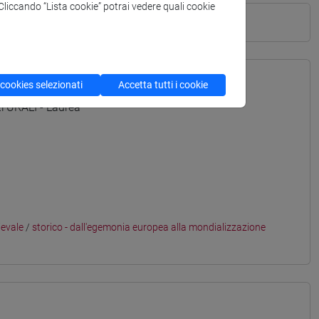
. Cliccando “Lista cookie” potrai vedere quali cookie
 cookies selezionati
Accetta tutti i cookie
TURALI - Laurea
ievale
/
storico - dall'egemonia europea alla mondializzazione