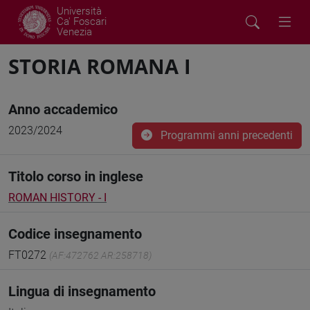
Università
Ca' Foscari
Venezia
STORIA ROMANA I
Anno accademico
2023/2024
Programmi anni precedenti
Titolo corso in inglese
ROMAN HISTORY - I
Codice insegnamento
FT0272
(AF:472762 AR:258718)
Lingua di insegnamento