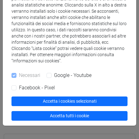
analisi statistiche anonime. Cliccando sulla X in alto a destra
archeologico
verranno installati solo i cookie necessari. Se acconsenti,
[FT2] FILOSOFIA - Laurea
verranno installati anche altri cookie che abilitano le
filosofia e storia
funzionalità dei social media e forniscono statistiche sul loro
[FT3] LETTERE - Laurea
utilizzo. In questo caso, i dati raccolti saranno condivisi
scienze dell'antichità
anche con i nostri partner, che potrebbero associarli ad altre
[FT5] STORIA - Laurea
informazioni per finalità di analisi, di pubblicità, ecc.
Cliccando “Lista cookie” potrai vedere quali cookie verranno
antropologico
/
archivistico bibliotecario
/
storico -
installati. Per ottenere maggiori informazioni consulta
mediterraneo antico e medievale
/
storico -
“Informazioni sui cookies”.
dall'egemonia europea alla mondializzazione
Necessari
Google - Youtube
Facebook - Pixel
Mutua da
Accetta i cookies selezionati
STORIA ROMANA I [FT0272]
Accetta tutti i cookie