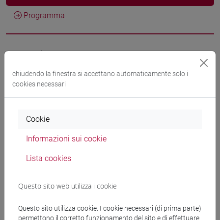
Programma
Docenti
chiudendo la finestra si accettano automaticamente solo i
ROHR Francesca
- 30h Lezione
cookies necessari
Materiali didattici
Cookie
Informazioni sui cookie
Materiali su Moodle
Lista cookies
Questo sito web utilizza i cookie
Corsi di studio e percorsi
[FT1] CONSERVAZIONE E GESTIONE DEI BENI
Questo sito utilizza cookie. I cookie necessari (di prima parte)
E DELLE ATTIVITÀ CULTURALI - Laurea
permettono il corretto funzionamento del sito e di effettuare