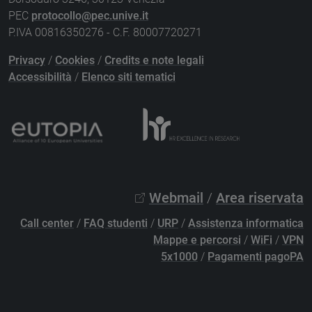
PEC
protocollo@pec.unive.it
P.IVA 00816350276 - C.F. 80007720271
Privacy
/
Cookies
/
Credits e note legali
Accessibilità
/
Elenco siti tematici
Webmail
/
Area riservata
Call center
/
FAQ studenti
/
URP
/
Assistenza informatica
Mappe e percorsi
/
WiFi
/
VPN
5x1000
/
Pagamenti pagoPA