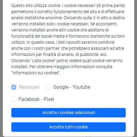
Einaudi, 2014
Questo sito utilizza cookie. I cookie necessari (di prima parte)
c) Bonardi L., Varotto M., Paesaggi terrazzati
permettono il corretto funzionamento del sito e di effettuare
d'Italia. Eredità storiche e nuove prospettive, Angeli,
analisi statistiche anonime. Cliccando sulla X in alto a destra
verranno installati solo i cookie necessari. Se acconsenti,
2016
verranno installati anche altri cookie che abilitano le
funzionalità dei social media e forniscono statistiche sul loro
Non frequentanti:
utilizzo. In questo caso, i dati raccolti saranno condivisi
a) un libro a scelta tra i seguenti due:
anche con i nostri partner, che potrebbero associarli ad altre
Tosco C., Il paesaggio come storia, Il Mulino, 2017
informazioni per finalità di analisi, di pubblicità, ecc.
Cliccando “Lista cookie” potrai vedere quali cookie verranno
Jakob M., Paesaggio e letteratura, Olschki, 2005
installati. Per ottenere maggiori informazioni consulta
“Informazioni sui cookies”.
b) Diamond J., Armi, acciaio e malattie. Breve
storia del mondo negli ultimi tredicimila anni,
Necessari
Google - Youtube
Einaudi, 2014
c) Bonardi L., Varotto M., Paesaggi terrazzati
Facebook - Pixel
d'Italia. Eredità storiche e nuove prospettive, Angeli,
2016
Accetta i cookies selezionati
Accetta tutti i cookie
Modalità di verifica dell'apprendimento