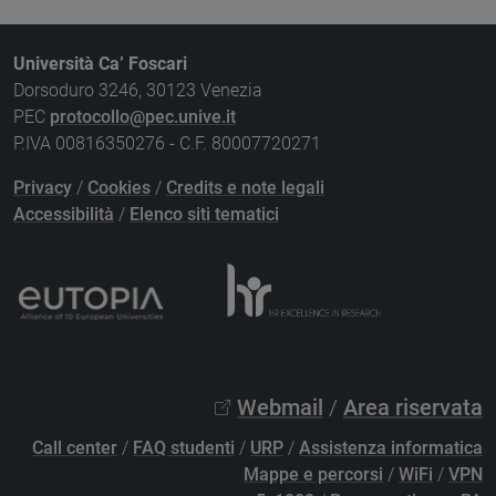
Università Ca’ Foscari
Dorsoduro 3246, 30123 Venezia
PEC
protocollo@pec.unive.it
P.IVA 00816350276 - C.F. 80007720271
Privacy
/
Cookies
/
Credits e note legali
Accessibilità
/
Elenco siti tematici
Webmail
/
Area riservata
Call center
/
FAQ studenti
/
URP
/
Assistenza informatica
Mappe e percorsi
/
WiFi
/
VPN