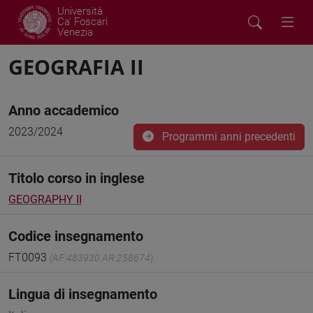
Università
Ca' Foscari
Venezia
GEOGRAFIA II
Anno accademico
2023/2024
Programmi anni precedenti
Titolo corso in inglese
GEOGRAPHY II
Codice insegnamento
FT0093
(AF:483930 AR:258674)
Lingua di insegnamento