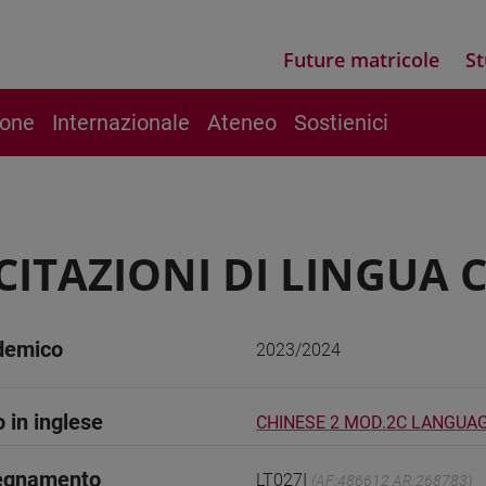
Future matricole
St
ione
Internazionale
Ateneo
Sostienici
CITAZIONI DI LINGUA 
demico
2023/2024
o in inglese
CHINESE 2 MOD.2C LANGUA
segnamento
LT027I
(AF:486612 AR:268783)