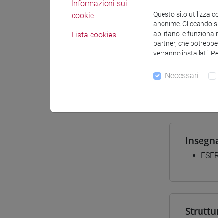
Informazioni sui
Materiali
Questo sito utilizza c
cookie
anonime. Cliccando sul
abilitano le funzionali
Lista cookies
partner, che potrebber
verranno installati. P
Corsi d
[LT4
Necessari
subco
Insegn
ESER
Struttu