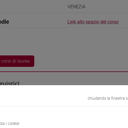
VENEZIA
odle
Link allo spazio del corso
 corsi di laurea
guistici
chiudendo la finestra 
iyan
- 15h Esercitazioni
didattici
zza i cookie