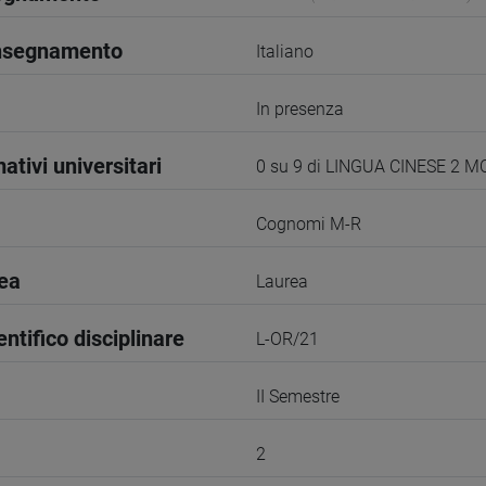
insegnamento
Italiano
In presenza
ativi universitari
0 su 9 di LINGUA CINESE 2 M
Cognomi M-R
rea
Laurea
entifico disciplinare
L-OR/21
II Semestre
2