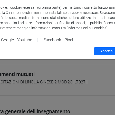
 su Moodle
ookie. I cookie necessari (di prima parte) permettono il corretto funzionamen
la X in alto a destra verranno installati solo i cookie necessari. Se accons
tà dei social media e forniscono statistiche sul loro utilizzo. In questo cas
o associarli ad altre informazioni per finalità di analisi, di pubblicità, ecc
er ottenere maggiori informazioni consulta “Informazioni sui cookies”.
i studio e percorsi
0] LINGUE, CULTURE E SOCIETÀ DELL'ASIA E DELL'AFRICA MEDI
Google - Youtube
Facebook - Pixel
ntinente indiano
/
cina
/
sud-est asiatico
/
cina
Accetta i
amenti mutuati
CITAZIONI DI LINGUA CINESE 2 MOD.2C [LT027I]
ra generale dell'insegnamento