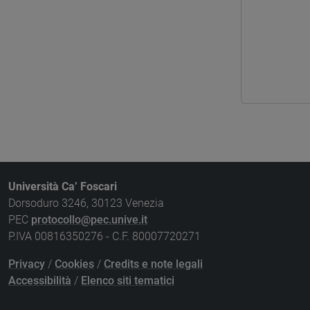
Università Ca’ Foscari
Dorsoduro 3246, 30123 Venezia
PEC
protocollo@pec.unive.it
P.IVA 00816350276 - C.F. 80007720271
Privacy
/
Cookies
/
Credits e note legali
Accessibilità
/
Elenco siti tematici