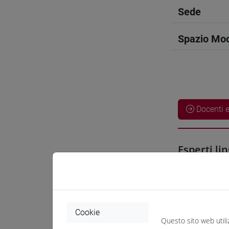
Sede
Spazio Mo
Docenti e
Esperti lin
CHEN Ha
Materiali 
Cookie
Questo sito web utili