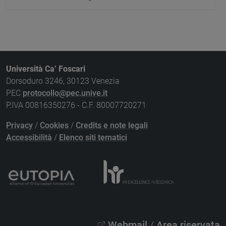
Università Ca’ Foscari
Dorsoduro 3246, 30123 Venezia
PEC
protocollo@pec.unive.it
P.IVA 00816350276 - C.F. 80007720271
Privacy
/
Cookies
/
Credits e note legali
Accessibilità
/
Elenco siti tematici
Webmail
/
Area riservata