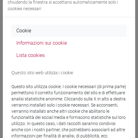
chiudendo la finestra si accettano automaticamente solo i
subcontinente indiano
/
cina
/
sud-est asiatico
/
cina
cookies necessari
Cookie
Mutua da
Informazioni sui cookie
ESERCITAZIONI DI LINGUA CINESE 2 MOD.2A
[LT027I]
Lista cookies
Questo sito web utilizza i cookie
Questo sito utilizza cookie. I cookie necessari (di prima parte)
Struttura generale dell'insegnamento
permettono il corretto funzionamento del sito e di effettuare
analisi statistiche anonime. Cliccando sulla X in alto a destra
LINGUA CINESE 2 MOD.2
verranno installati solo i cookie necessari. Se acconsenti,
ESERCITAZIONI DI LINGUA CINESE 2
verranno installati anche altri cookie che abilitano le
MOD.2A
funzionalità dei social media e forniscono statistiche sul loro
ESERCITAZIONI DI LINGUA CINESE 2
utilizzo. In questo caso, i dati raccolti saranno condivisi
MOD.2A Cognomi A-C
anche con i nostri partner, che potrebbero associarli ad altre
informazioni per finalità di analisi, di pubblicità, ecc.
ESERCITAZIONI DI LINGUA CINESE