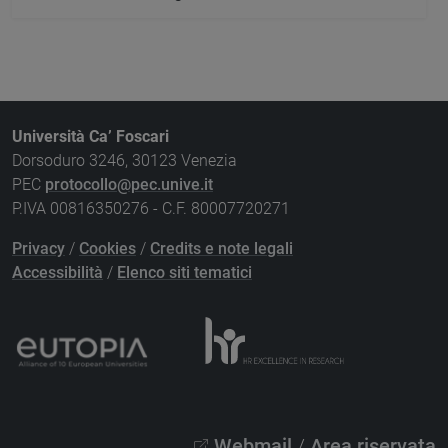
Università Ca’ Foscari
Dorsoduro 3246, 30123 Venezia
PEC
protocollo@pec.unive.it
P.IVA 00816350276 - C.F. 80007720271
Privacy
/
Cookies
/
Credits e note legali
Accessibilità
/
Elenco siti tematici
Webmail
/
Area riservata