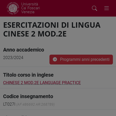
Università
Ca' Foscari
Venezia
ESERCITAZIONI DI LINGUA
CINESE 2 MOD.2E
Anno accademico
2023/2024
Programmi anni precedenti
Titolo corso in inglese
CHINESE 2 MOD.2E LANGUAGE PRACTICE
Codice insegnamento
LT027I
(AF:486692 AR:268789)