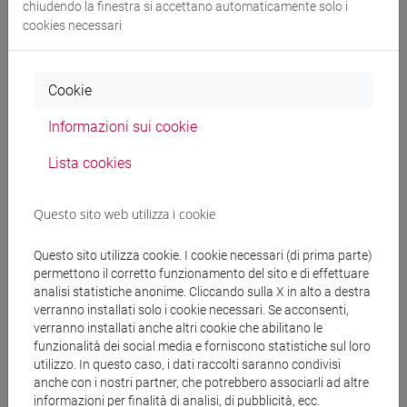
chiudendo la finestra si accettano automaticamente solo i
subcontinente indiano
/
cina
/
sud-est asiatico
/
cina
cookies necessari
Cookie
Mutua da
Informazioni sui cookie
ESERCITAZIONI DI LINGUA CINESE 2 MOD.2E
[LT027I]
Lista cookies
Questo sito web utilizza i cookie
Questo sito utilizza cookie. I cookie necessari (di prima parte)
Struttura generale dell'insegnamento
permettono il corretto funzionamento del sito e di effettuare
analisi statistiche anonime. Cliccando sulla X in alto a destra
LINGUA CINESE 2 MOD.2
verranno installati solo i cookie necessari. Se acconsenti,
ESERCITAZIONI DI LINGUA CINESE 2
verranno installati anche altri cookie che abilitano le
MOD.2A
funzionalità dei social media e forniscono statistiche sul loro
ESERCITAZIONI DI LINGUA CINESE 2
utilizzo. In questo caso, i dati raccolti saranno condivisi
MOD.2A Cognomi A-C
anche con i nostri partner, che potrebbero associarli ad altre
informazioni per finalità di analisi, di pubblicità, ecc.
ESERCITAZIONI DI LINGUA CINESE 2