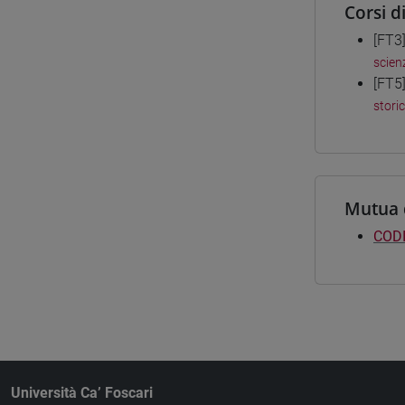
Corsi d
[FT3
scienz
[FT5
stori
Mutua 
CODI
Università Ca’ Foscari