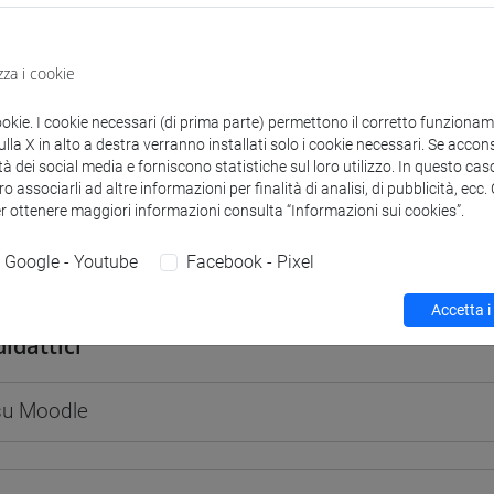
zza i cookie
 corsi di laurea
Programma
ookie. I cookie necessari (di prima parte) permettono il corretto funzionamen
la X in alto a destra verranno installati solo i cookie necessari. Se accons
tà dei social media e forniscono statistiche sul loro utilizzo. In questo cas
o associarli ad altre informazioni per finalità di analisi, di pubblicità, ecc
er ottenere maggiori informazioni consulta “Informazioni sui cookies”.
Google - Youtube
Facebook - Pixel
 Paolo
- 30h Lezione
Accetta i
didattici
 su Moodle