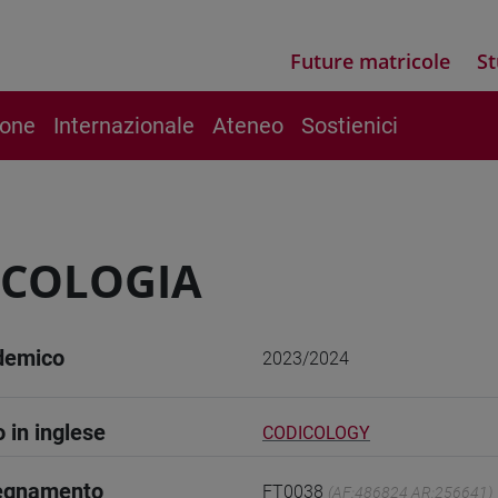
Future matricole
St
ione
Internazionale
Ateneo
Sostienici
ICOLOGIA
demico
2023/2024
o in inglese
CODICOLOGY
segnamento
FT0038
(AF:486824 AR:256641)