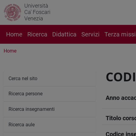
Università
Ca' Foscari
Venezia
Home
Ricerca
Didattica
Servizi
Terza miss
Home
COD
Cerca nel sito
Ricerca persone
Anno acca
Ricerca insegnamenti
Titolo cors
Ricerca aule
Codice in