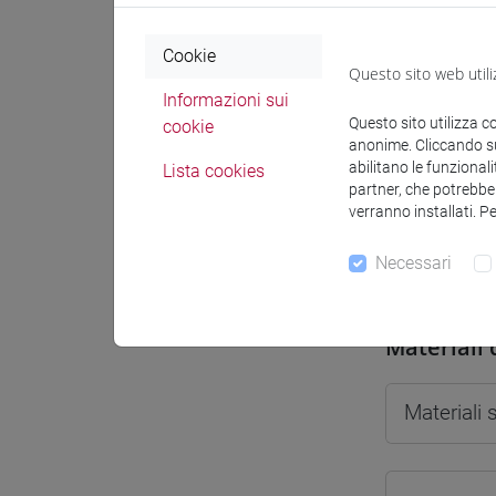
Cookie
Questo sito web utili
Informazioni sui
Docenti e
Questo sito utilizza c
cookie
anonime. Cliccando sul
abilitano le funzionali
Lista cookies
partner, che potrebber
Docenti
verranno installati. P
Necessari
ELEUTERI
Materiali 
Materiali