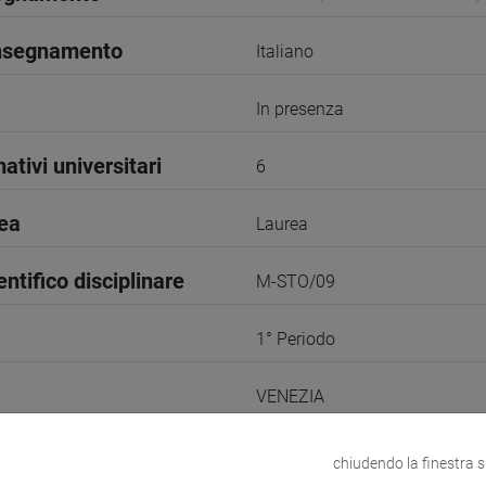
insegnamento
Italiano
In presenza
ativi universitari
6
rea
Laurea
entifico disciplinare
M-STO/09
1° Periodo
VENEZIA
odle
Link allo spazio del corso
chiudendo la finestra 