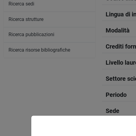
Ricerca sedi
Lingua di 
Ricerca strutture
Modalità
Ricerca pubblicazioni
Crediti form
Ricerca risorse bibliografiche
Livello lau
Settore sci
Periodo
Sede
Spazio Mo