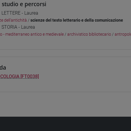
i studio e percorsi
] LETTERE - Laurea
e dell'antichità
/
scienze del testo letterario e della comunicazione
] STORIA - Laurea
co - mediterraneo antico e medievale
/
archivistico bibliotecario
/
antropol
da
COLOGIA [FT0038]