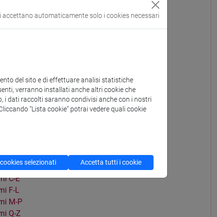
si accettano automaticamente solo i cookies necessari
i A-L
mi M-Z
to del sito e di effettuare analisi statistiche
enti, verranno installati anche altri cookie che
mi A-B
o, i dati raccolti saranno condivisi anche con i nostri
i C-E
. Cliccando “Lista cookie” potrai vedere quali cookie
i F-L
mi M-P
mi Q-Z
 cookies selezionati
Accetta tutti i cookie
mi A-B
i C-E
i F-L
mi M-P
mi Q-Z