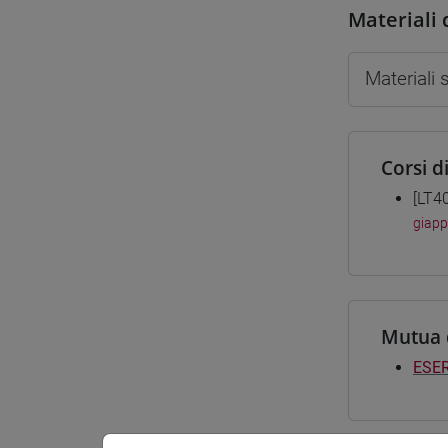
Materiali 
Materiali
Corsi d
[LT4
giap
Mutua 
ESER