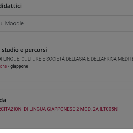
didattici
 su Moodle
i studio e percorsi
0] LINGUE, CULTURE E SOCIETÀ DELL'ASIA E DELL'AFRICA MEDI
pone
/
giappone
da
CITAZIONI DI LINGUA GIAPPONESE 2 MOD. 2A [LT005N]