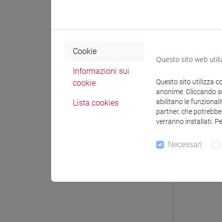
Struttu
LING
ES
Cookie
Questo sito web utili
Informazioni sui
Questo sito utilizza c
cookie
ES
anonime. Cliccando sul
abilitano le funzionali
Lista cookies
partner, che potrebber
verranno installati. P
Necessari
ES