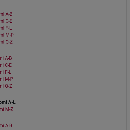
mi A-B
mi C-E
i F-L
mi M-P
mi Q-Z
i A-B
i C-E
i F-L
mi M-P
mi Q-Z
omi A-L
mi M-Z
mi A-B