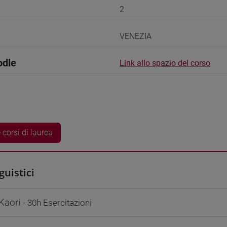
2
VENEZIA
odle
Link allo spazio del corso
 corsi di laurea
guistici
Kaori
- 30h Esercitazioni