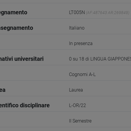
segnamento
LT005N
(AF:487643 AR:269849)
insegnamento
Italiano
In presenza
ativi universitari
0 su 18 di LINGUA GIAPPONE
Cognomi A-L
rea
Laurea
entifico disciplinare
L-OR/22
II Semestre