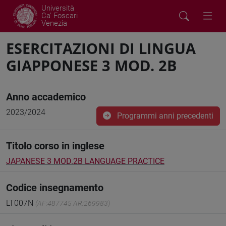
Università
Ca' Foscari
Venezia
ESERCITAZIONI DI LINGUA
GIAPPONESE 3 MOD. 2B
Anno accademico
2023/2024
Programmi anni precedenti
Titolo corso in inglese
JAPANESE 3 MOD.2B LANGUAGE PRACTICE
Codice insegnamento
LT007N
(AF:487745 AR:269983)