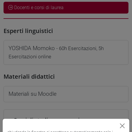
Docenti e corsi di laurea
Esperti linguistici
YOSHIDA Momoko
- 60h Esercitazioni, 5h
Esercitazioni online
Materiali didattici
Materiali su Moodle
Corsi di studio e percorsi
[LT40] LINGUE, CULTURE E SOCIETÀ DELL'ASIA