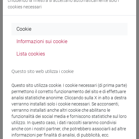
chiudendo la finestra si accettano automaticamente solo i
E DELL'AFRICA MEDITERRANEA - Laurea
cookies necessari
giappone
/
giappone
Cookie
Informazioni sui cookie
Mutua da
Lista cookies
ESERCITAZIONI DI LINGUA GIAPPONESE 3
MOD. 2B [LT007N]
Questo sito web utilizza i cookie
Questo sito utilizza cookie. I cookie necessari (di prima parte)
permettono il corretto funzionamento del sito e di effettuare
analisi statistiche anonime. Cliccando sulla X in alto a destra
Struttura generale dell'insegnamento
verranno installati solo i cookie necessari. Se acconsenti,
LINGUA GIAPPONESE 3 MOD.2
verranno installati anche altri cookie che abilitano le
funzionalità dei social media e forniscono statistiche sul loro
ESERCITAZIONI DI LINGUA GIAPPONESE 3
utilizzo. In questo caso, i dati raccolti saranno condivisi
MOD. 2A
anche con i nostri partner, che potrebbero associarli ad altre
ESERCITAZIONI DI LINGUA
informazioni per finalità di analisi, di pubblicità, ecc.