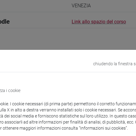
VENEZIA
odle
Link allo spazio del corso
 corsi di laurea
chiudendo la finestra 
guistici
zza i cookie
ookie. I cookie necessari (di prima parte) permettono il corretto funzionamen
Ayuko
- 30h Esercitazioni
la X in alto a destra verranno installati solo i cookie necessari. Se accons
tà dei social media e forniscono statistiche sul loro utilizzo. In questo cas
o associarli ad altre informazioni per finalità di analisi, di pubblicità, ecc
didattici
er ottenere maggiori informazioni consulta “Informazioni sui cookies”.