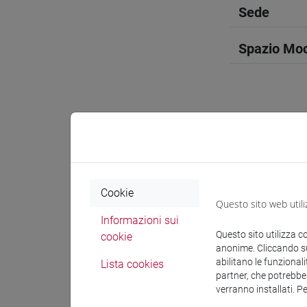
Sede
Spazio Mo
Docenti e
Cookie
Esperti lin
Questo sito web utili
Informazioni sui
Questo sito utilizza c
UTSUMI 
cookie
anonime. Cliccando sul
abilitano le funzionali
Lista cookies
partner, che potrebber
Materiali 
verranno installati. P