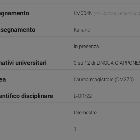
segnamento
LM004N
(AF:502285 AR:302562)
insegnamento
Italiano
In presenza
ativi universitari
0 su 12 di LINGUA GIAPPONE
rea
Laurea magistrale (DM270)
entifico disciplinare
L-OR/22
I Semestre
1