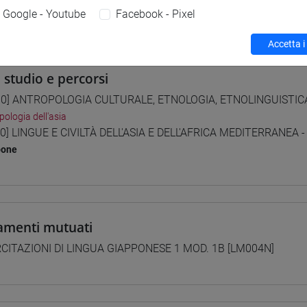
Google - Youtube
Facebook - Pixel
 su Moodle
Accetta i
i studio e percorsi
0] ANTROPOLOGIA CULTURALE, ETNOLOGIA, ETNOLINGUISTICA -
pologia dell'asia
0] LINGUE E CIVILTÀ DELL'ASIA E DELL'AFRICA MEDITERRANEA -
pone
amenti mutuati
CITAZIONI DI LINGUA GIAPPONESE 1 MOD. 1B [LM004N]