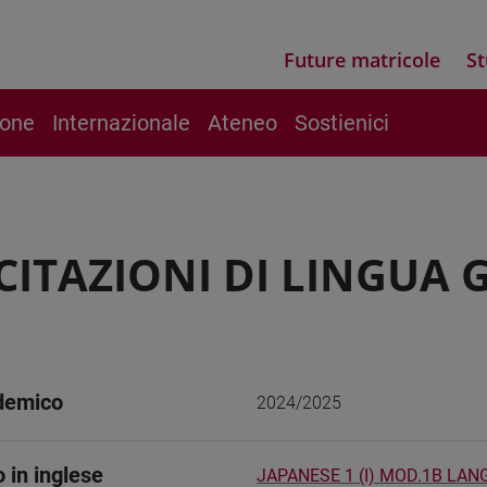
Future matricole
St
ione
Internazionale
Ateneo
Sostienici
CITAZIONI DI LINGUA 
demico
2024/2025
o in inglese
JAPANESE 1 (I) MOD.1B LA