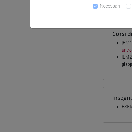
Necessari
Materiali
Corsi d
[FM1
antro
[LM2
giap
Insegn
ESER