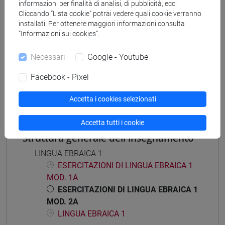
informazioni per finalità di analisi, di pubblicità, ecc.
Cliccando “Lista cookie” potrai vedere quali cookie verranno
installati. Per ottenere maggiori informazioni consulta
“Informazioni sui cookies”.
Mutua da
Necessari
Google - Youtube
ESERCITAZIONI DI LINGUA EBRAICA 1 MOD.
Facebook - Pixel
2A [LT005K]
Accetta i cookies selezionati
Accetta tutti i cookie
Struttura generale dell'insegnamento
LINGUA EBRAICA 1
ESERCITAZIONI DI LINGUA EBRAICA 1
MOD. 1A
ESERCITAZIONI DI LINGUA EBRAICA 1
MOD. 2A
LINGUA EBRAICA 1