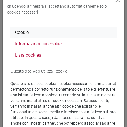
chiudendo la finestra si accettano automaticamente solo i
cookies necessari
Docenti
Cookie
BARAN Tsipora
- 60h Esercitazioni
Informazioni sui cookie
Materiali didattici
Lista cookies
Materiali su Moodle
Questo sito web utilizza i cookie
Questo sito utilizza cookie. I cookie necessari (di prima parte)
permettono il corretto funzionamento del sito e di effettuare
Corsi di studio e percorsi
analisi statistiche anonime. Cliccando sulla X in alto a destra
verranno installati solo i cookie necessari. Se acconsenti,
[LT40] LINGUE, CULTURE E SOCIETÀ DELL'ASIA
verranno installati anche altri cookie che abilitano le
E DELL'AFRICA MEDITERRANEA - Laurea
funzionalità dei social media e forniscono statistiche sul loro
utilizzo. In questo caso, i dati raccolti saranno condivisi
corea
/
cina
/
giappone
/
medio oriente e africa
/
anche con i nostri partner, che potrebbero associarli ad altre
eurasia