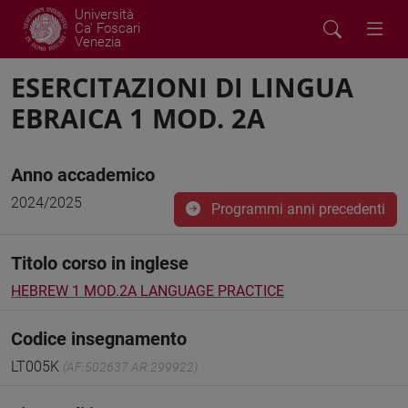
Università
Ca' Foscari
Venezia
ESERCITAZIONI DI LINGUA
EBRAICA 1 MOD. 2A
Anno accademico
2024/2025
Programmi anni precedenti
Titolo corso in inglese
HEBREW 1 MOD.2A LANGUAGE PRACTICE
Codice insegnamento
LT005K
(AF:502637 AR:299922)