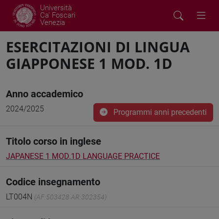
Università
Ca' Foscari
Venezia
ESERCITAZIONI DI LINGUA
GIAPPONESE 1 MOD. 1D
Anno accademico
2024/2025
Programmi anni precedenti
Titolo corso in inglese
JAPANESE 1 MOD.1D LANGUAGE PRACTICE
Codice insegnamento
LT004N
(AF:503428 AR:302354)