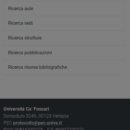
Ricerca aule
Ricerca sedi
Ricerca strutture
Ricerca pubblicazioni
Ricerca risorse bibliografiche
Università Ca’ Foscari
Dorsoduro 3246, 30123 Venezia
PEC
protocollo@pec.unive.it
P.IVA 00816350276 - C.F. 80007720271