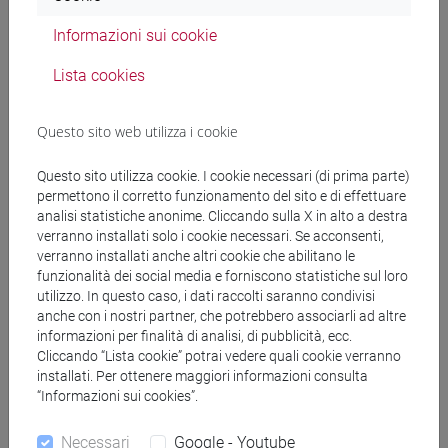
ESERCITAZIONI DI LINGUA
Informazioni sui cookie
GIAPPONESE 1 MOD. 1C Cognomi M-P
ESERCITAZIONI DI LINGUA
Lista cookies
GIAPPONESE 1 MOD. 1C Cognomi Q-Z
ESERCITAZIONI DI LINGUA GIAPPONESE 1
Questo sito web utilizza i cookie
MOD. 1D
ESERCITAZIONI DI LINGUA
Questo sito utilizza cookie. I cookie necessari (di prima parte)
GIAPPONESE 1 MOD. 1D Cognomi A-B
permettono il corretto funzionamento del sito e di effettuare
analisi statistiche anonime. Cliccando sulla X in alto a destra
ESERCITAZIONI DI LINGUA
verranno installati solo i cookie necessari. Se acconsenti,
GIAPPONESE 1 MOD. 1D Cognomi C-E
verranno installati anche altri cookie che abilitano le
ESERCITAZIONI DI LINGUA
funzionalità dei social media e forniscono statistiche sul loro
GIAPPONESE 1 MOD. 1D Cognomi F-L
utilizzo. In questo caso, i dati raccolti saranno condivisi
ESERCITAZIONI DI LINGUA
anche con i nostri partner, che potrebbero associarli ad altre
informazioni per finalità di analisi, di pubblicità, ecc.
GIAPPONESE 1 MOD. 1D Cognomi M-P
Cliccando “Lista cookie” potrai vedere quali cookie verranno
ESERCITAZIONI DI LINGUA
installati. Per ottenere maggiori informazioni consulta
GIAPPONESE 1 MOD. 1D Cognomi Q-Z
“Informazioni sui cookies”.
ESERCITAZIONI DI LINGUA GIAPPONESE 1
Necessari
Google - Youtube
MOD. 2A