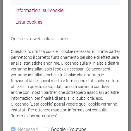
ESERCITAZIONI DI LINGUA
Informazioni sui cookie
GIAPPONESE 1 MOD. 1C Cognomi M-P
ESERCITAZIONI DI LINGUA
Lista cookies
GIAPPONESE 1 MOD. 1C Cognomi Q-Z
ESERCITAZIONI DI LINGUA GIAPPONESE 1
Questo sito web utilizza i cookie
MOD. 1D
ESERCITAZIONI DI LINGUA
Questo sito utilizza cookie. I cookie necessari (di prima parte)
GIAPPONESE 1 MOD. 1D Cognomi A-B
permettono il corretto funzionamento del sito e di effettuare
analisi statistiche anonime. Cliccando sulla X in alto a destra
ESERCITAZIONI DI LINGUA
verranno installati solo i cookie necessari. Se acconsenti,
GIAPPONESE 1 MOD. 1D Cognomi C-E
verranno installati anche altri cookie che abilitano le
ESERCITAZIONI DI LINGUA
funzionalità dei social media e forniscono statistiche sul loro
GIAPPONESE 1 MOD. 1D Cognomi F-L
utilizzo. In questo caso, i dati raccolti saranno condivisi
ESERCITAZIONI DI LINGUA
anche con i nostri partner, che potrebbero associarli ad altre
informazioni per finalità di analisi, di pubblicità, ecc.
GIAPPONESE 1 MOD. 1D Cognomi M-P
Cliccando “Lista cookie” potrai vedere quali cookie verranno
ESERCITAZIONI DI LINGUA
installati. Per ottenere maggiori informazioni consulta
GIAPPONESE 1 MOD. 1D Cognomi Q-Z
“Informazioni sui cookies”.
ESERCITAZIONI DI LINGUA GIAPPONESE 1
Necessari
Google - Youtube
MOD. 2A