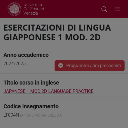
Università
Ca' Foscari
Venezia
ESERCITAZIONI DI LINGUA
GIAPPONESE 1 MOD. 2D
Anno accademico
2024/2025
Programmi anni precedenti
Titolo corso in inglese
JAPANESE 1 MOD.2D LANGUAGE PRACTICE
Codice insegnamento
LT004N
(AF:503446 AR:302384)