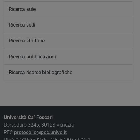
Ricerca aule
Ricerca sedi
Ricerca strutture
Ricerca pubblicazioni
Ricerca risorse bibliografiche
Università Ca’ Foscari
Dorsoduro 3246, 30123 Venezia
PEC
protocollo@pec.unive.it
P.IVA 00816350276 - C.F. 80007720271